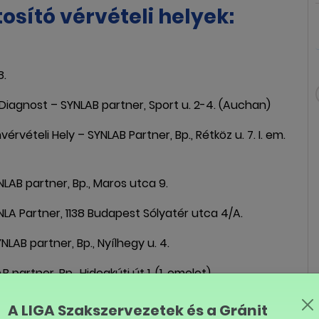
osító vérvételi helyek:
8.
gnost – SYNLAB partner, Sport u. 2-4. (Auchan)
ételi Hely – SYNLAB Partner, Bp., Rétköz u. 7. I. em.
AB partner, Bp., Maros utca 9.
LA Partner, 1138 Budapest Sólyatér utca 4/A.
AB partner, Bp., Nyílhegy u. 4.
artner, Bp., Hidegkúti út 1. (1. emelet)
cal – SYNLAB partner, Bp., Lajtha László u. 24.
A LIGA Szakszervezetek és a Gránit