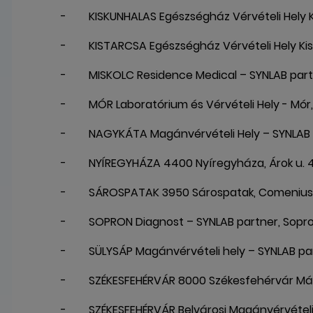
- KISKUNHALAS Egészségház Vérvételi Hely Kis
- KISTARCSA Egészségház Vérvételi Hely Kis
- MISKOLC Residence Medical – SYNLAB partner,
- MÓR Laboratórium és Vérvételi Hely - Mór, 
- NAGYKÁTA Magánvérvételi Hely – SYNLAB par
- NYÍREGYHÁZA 4400 Nyíregyháza, Árok u. 4
- SÁROSPATAK 3950 Sárospatak, Comenius u
- SOPRON Diagnost – SYNLAB partner, Sopron, H
- SÜLYSÁP Magánvérvételi hely – SYNLAB partner
- SZÉKESFEHÉRVÁR 8000 Székesfehérvár Mátyás
- SZÉKESFEHÉRVÁR Belvárosi Magánvérvételi h