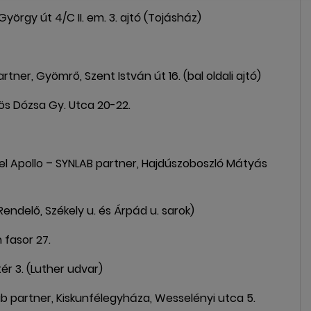
y út 4/C II. em. 3. ajtó (Tojásház)
, Gyömrő, Szent István út 16. (bal oldali ajtó)
 Dózsa Gy. Utca 20-22.
pollo – SYNLAB partner, Hajdúszoboszló Mátyás
delő, Székely u. és Árpád u. sarok)
fasor 27.
 3. (Luther udvar)
artner, Kiskunfélegyháza, Wesselényi utca 5.