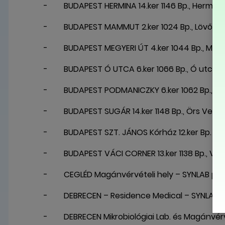
- BUDAPEST HERMINA 14.ker 1146 Bp., Hermina 
- BUDAPEST MAMMUT 2.ker 1024 Bp., Lövőház u
- BUDAPEST MEGYERI ÚT 4.ker 1044 Bp., Megye
- BUDAPEST Ó UTCA 6.ker 1066 Bp., Ó utca 4
- BUDAPEST PODMANICZKY 6.ker 1062 Bp., Pod
- BUDAPEST SUGÁR 14.ker 1148 Bp., Örs Vezér 
- BUDAPEST SZT. JÁNOS Kórház 12.ker Bp. Kútv
- BUDAPEST VÁCI CORNER 13.ker 1138 Bp., Váci
- CEGLÉD Magánvérvételi hely – SYNLAB partne
- DEBRECEN – Residence Medical – SYNLAB par
- DEBRECEN Mikrobiológiai Lab. és Magánvérvét