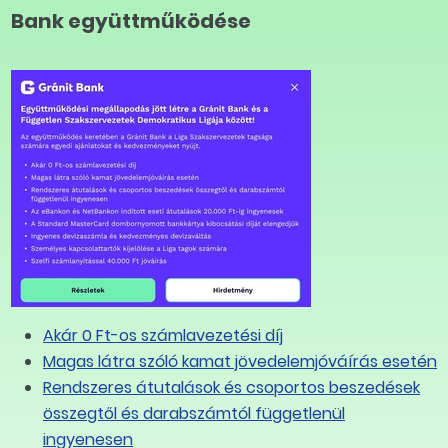
Bank együttműködése
rtner, Bp., Hősök tere 1-3. (Sorrendelő
NLAB partner, Bp., Nagysándor József u. 2.
rtner, Bp., Oktogon 3. (TGI Friday étterem és OTP
 partner, Bp., Könyves Kálmán krt. 12-14. I. em.
tere 25/A
ner, Budapest, Taksony utca 9.
Akár 0 Ft-os számlavezetési díj
Magas látra szóló kamat jövedelemjóváírás esetén
Vérvételi Hely 5.ker Bp. Hercegprímás utca 16-18.
Rendszeres átutalások és csoportos beszedések
összegtől és darabszámtól függetlenül
utca 5-7.
ingyenesen