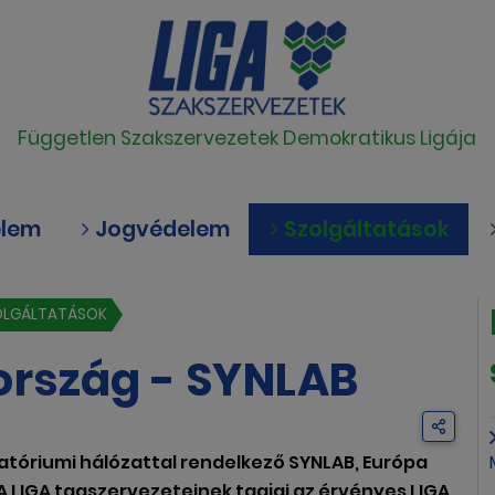
Független Szakszervezetek Demokratikus Ligája
elem
Jogvédelem
Szolgáltatások
OLGÁLTATÁSOK
ország - SYNLAB
atóriumi hálózattal rendelkező SYNLAB, Európa
A LIGA tagszervezeteinek tagjai az érvényes LIGA