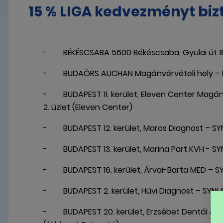
15 % LIGA kedvezményt bizt
- BÉKÉSCSABA 5600 Békéscsaba, Gyulai út 1
- BUDAÖRS AUCHAN Magánvérvételi hely – Dia
- BUDAPEST 11. kerület, Eleven Center Magánvérv
2. üzlet (Eleven Center)
- BUDAPEST 12. kerület, Maros Diagnost – SYNL
- BUDAPEST 13. kerület, Marina Part KVH - SYN
- BUDAPEST 16. kerület, Árvai-Barta MED – SYNL
- BUDAPEST 2. kerület, Hüvi Diagnost – SYNLAB p
- BUDAPEST 20. kerület, Erzsébet Dentál & Medi