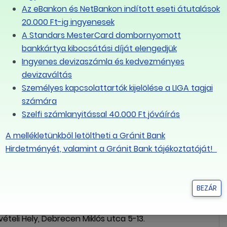
út 7.
Az eBankon és NetBankon indított eseti átutalások
20.000 Ft-ig ingyenesek
. 1-5. IV. em
A Standars MesterCard dombornyomott
ri út 53.
bankkártya kibocsátási díját elengedjük
Ingyenes devizaszámla és kedvezményes
4.
devizaváltás
Személyes kapcsolattartók kijelölése a LIGA tagjai
maniczky u. 109.
számára
tere 24.
Szelfi számlanyitással 40.000 Ft jóváírás
ölgyi út 5-7.
A mellékletünkből letöltheti a Gránit Bank
Hirdetményét, valamint a Gránit Bank tájékoztatóját!
 út 144-150.
r, Cegléd, Felház u. 57.
BEZÁR
tner, Debrecen, Bólyai utca 2.
eli Hely, Debrecen Miklós utca 5-13.