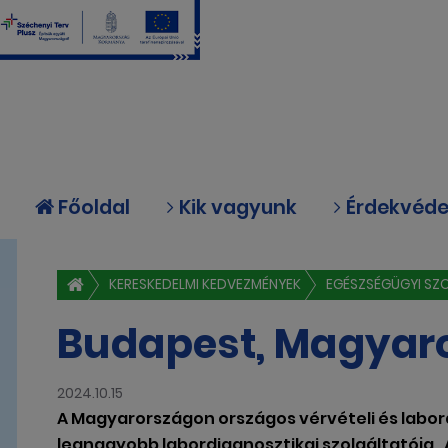
Főoldal
Kik vagyunk
Érdekvéd
KERESKEDELMI KEDVEZMÉNYEK
EGÉSZSÉGÜGYI SZ
Budapest, Magyar
2024.10.15
A Magyarországon országos vérvételi és labor
legnagyobb labordiagnosztikai szolgáltatója, 