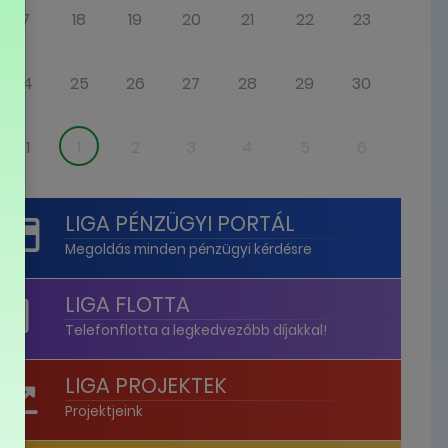
17
18
19
20
21
22
23
24
25
26
27
28
29
30
31
1
2
3
4
5
6
LIGA PÉNZÜGYI PORTÁL
Megoldás minden pénzügyi kérdésre
LIGA FLOTTA
Telefonflotta a legkedvezőbb díjakkal!
LIGA PROJEKTEK
Projektjeink