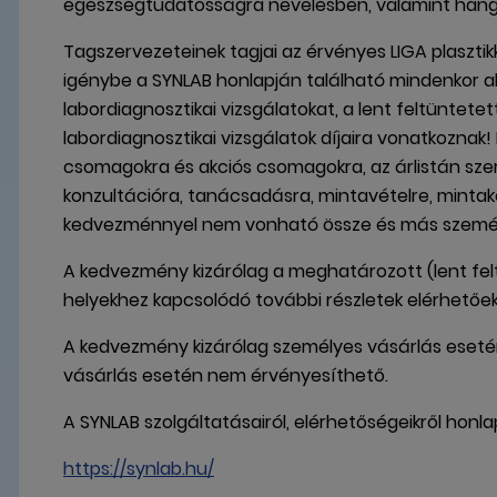
egészségtudatosságra nevelésben, valamint hang
Tagszervezeteinek tagjai az érvényes LIGA plaszt
igénybe a SYNLAB honlapján található mindenkor akt
labordiagnosztikai vizsgálatokat, a lent feltüntete
labordiagnosztikai vizsgálatok díjaira vonatkozna
csomagokra és akciós csomagokra, az árlistán szer
konzultációra, tanácsadásra, mintavételre, minta
kedvezménnyel nem vonható össze és más személ
A kedvezmény kizárólag a meghatározott (lent felt
helyekhez kapcsolódó további részletek elérhetőek
A kedvezmény kizárólag személyes vásárlás eseté
vásárlás esetén nem érvényesíthető.
A SYNLAB szolgáltatásairól, elérhetőségeikről honl
https://synlab.hu/