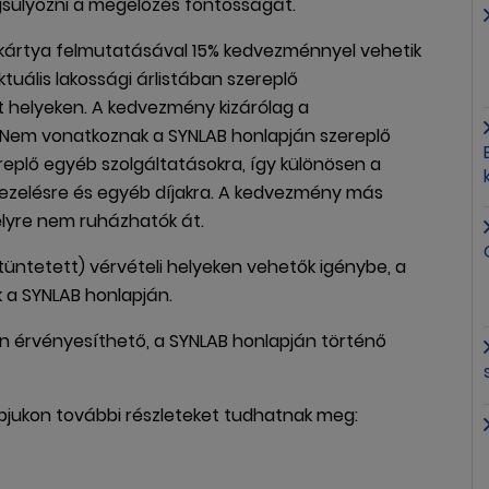
súlyozni a megelőzés fontosságát.
ikkártya felmutatásával 15% kedvezménnyel vehetik
uális lakossági árlistában szereplő
tt helyeken. A kedvezmény kizárólag a
k! Nem vonatkoznak a SYNLAB honlapján szereplő
eplő egyéb szolgáltatásokra, így különösen a
kezelésre és egyéb díjakra. A kedvezmény más
yre nem ruházhatók át.
üntetett) vérvételi helyeken vehetők igénybe, a
 a SYNLAB honlapján.
n érvényesíthető, a SYNLAB honlapján történő
apjukon további részleteket tudhatnak meg: