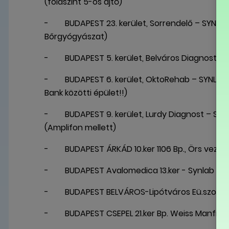
(földszint 5-ös ajtó)
- BUDAPEST 23. kerület, Sorrendelő – SYNLAB pa
Bőrgyógyászat)
- BUDAPEST 5. kerület, Belváros Diagnost – SY
- BUDAPEST 6. kerület, OktoRehab – SYNLAB pa
Bank közötti épület!!)
- BUDAPEST 9. kerület, Lurdy Diagnost – SYNLAB
(Amplifon mellett)
- BUDAPEST ÁRKÁD 10.ker 1106 Bp., Örs vezér 
- BUDAPEST Avalomedica 13.ker - Synlab part
- BUDAPEST BELVÁROS-Lipótváros Eü.szolgálat 
- BUDAPEST CSEPEL 21.ker Bp. Weiss Manfréd 