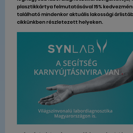
plasztikkártya felmutatásával 15% kedvezmén
található mindenkor aktuális lakossági árlistá
cikkünkben részletezett helyeken.