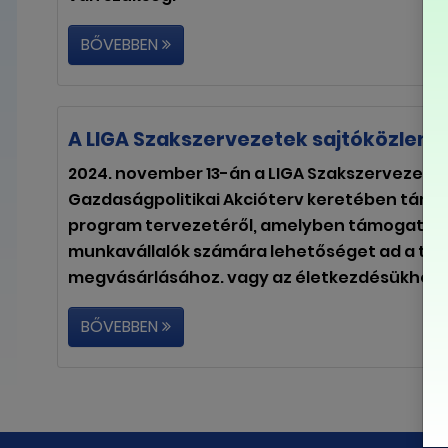
BŐVEBBEN
A LIGA Szakszervezetek sajtóközlemé
2024. november 13-án a LIGA Szakszervezetek 
Gazdaságpolitikai Akcióterv keretében társ
program tervezetéről, amelyben támogatja a
munkavállalók számára lehetőséget ad a te
megvásárlásához. vagy az életkezdésükhöz..
BŐVEBBEN