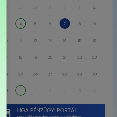
27
28
29
30
31
1
2
3
4
5
6
7
8
9
10
11
12
13
14
15
16
17
18
19
20
21
22
23
24
25
26
27
28
29
30
31
1
2
3
4
5
6
LIGA PÉNZÜGYI PORTÁL