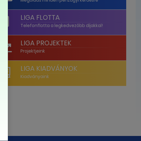
Megoldás minden pénzügyi kérdésre
LIGA FLOTTA
Telefonflotta a legkedvezőbb díjakkal!
LIGA PROJEKTEK
Projektjeink
LIGA KIADVÁNYOK
Kiadványaink