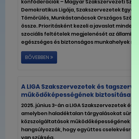
konföderációk – Magyar Szakszervezeti Szöv
Demokratikus Ligája, Szakszervezetek Együt
Tömörülés, Munkástanácsok Országos Szövet
össze. Prioritásként kezeli a javaslat minden
szociális feltételek megjelenését az állami 
egészséges és biztonságos munkahelyek m
BŐVEBBEN
A LIGA Szakszervezetek és tagszerve
működőképességének biztosítása é
2025. június 3-án a LIGA Szakszervezetek és 
amelyben haladéktalan tárgyalásokat sürget
közszolgáltatások működőképességének hos
hangsúlyozzák, hogy együttes cselekvésre, k
van szükség.