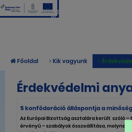
Főoldal
Kik vagyunk
Érdekvéd
Érdekvédelmi anya
5 konföderáció álláspontja a minőség
Az Európai Bizottság asztalára került szóló 
érvényű – szabályok összeállítása, melynek 