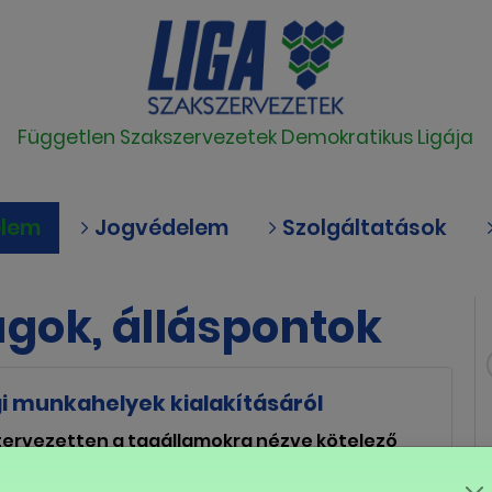
Független Szakszervezetek Demokratikus Ligája
elem
Jogvédelem
Szolgáltatások
gok, álláspontok
i munkahelyek kialakításáról
– tervezetten a tagállamokra nézve kötelező
keretei között a magyar szakszervezeti