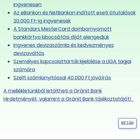
ingyenesen
Az eBankon és NetBankon indított eseti átutalások
20.000 Ft-ig ingyenesek
A Standars MesterCard dombornyomott
bankkártya kibocsátási díját elengedjük
nye a Munkáshitel tervezetéről
Ingyenes devizaszámla és kedvezményes
devizaváltás
sajtóközleményt adott ki az Új
Személyes kapcsolattartók kijelölése a LIGA tagjai
adalmi egyeztetésre bocsátott munkáshitel
számára
 kezdeményezést, mivel ez a fiatal
Szelfi számlanyitással 40.000 Ft jóváírás
vékenységük folytatáshoz, eszközök
A mellékletünkből letöltheti a Gránit Bank
Hirdetményét, valamint a Gránit Bank tájékoztatóját!
BEZÁR