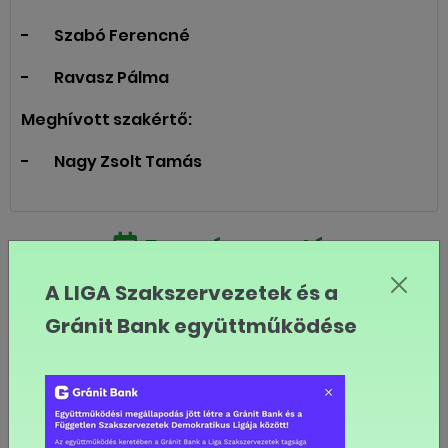
- Szabó Ferencné
- Ravasz Pálma
Meghívott szakértő:
- Nagy Zsolt Tamás
Eseménynaptár
augusztus
A LIGA Szakszervezetek és a
2026
Gránit Bank együttműködése
Hé
Ke
Sze
Csü
Pé
Szo
Va
27
28
29
30
31
1
2