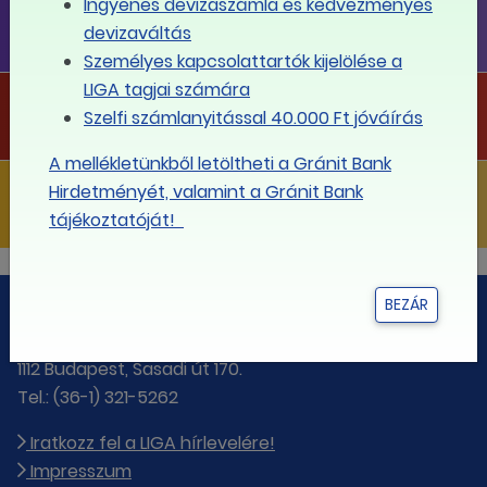
Ingyenes devizaszámla és kedvezményes
LIGA FLOTTA
devizaváltás
Telefonflotta a legkedvezőbb díjakkal!
Személyes kapcsolattartók kijelölése a
LIGA tagjai számára
LIGA PROJEKTEK
Szelfi számlanyitással 40.000 Ft jóváírás
Projektjeink
A mellékletünkből letöltheti a Gránit Bank
LIGA KIADVÁNYOK
Hirdetményét, valamint a Gránit Bank
Kiadványaink
tájékoztatóját!
BEZÁR
Független Szakszervezetek Demokratikus Ligája
1112 Budapest, Sasadi út 170.
Tel.: (36-1) 321-5262
Iratkozz fel a LIGA hírlevelére!
Impresszum