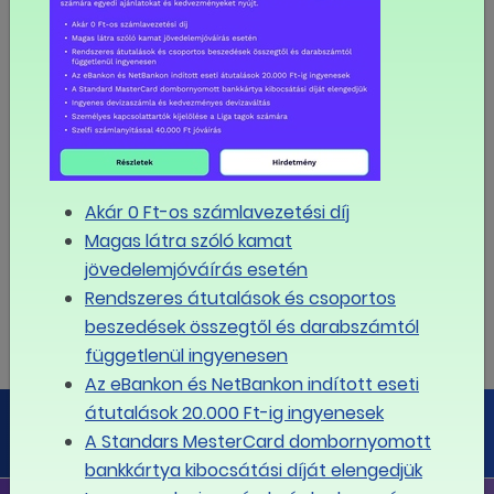
3
4
5
6
7
8
9
10
11
12
13
14
15
16
17
18
19
20
21
22
23
Akár 0 Ft-os számlavezetési díj
Magas látra szóló kamat
24
25
26
27
28
29
30
jövedelemjóváírás esetén
Rendszeres átutalások és csoportos
beszedések összegtől és darabszámtól
31
1
2
3
4
5
6
függetlenül ingyenesen
Az eBankon és NetBankon indított eseti
LIGA PÉNZÜGYI PORTÁL
átutalások 20.000 Ft-ig ingyenesek
A Standars MesterCard dombornyomott
Megoldás minden pénzügyi kérdésre
bankkártya kibocsátási díját elengedjük