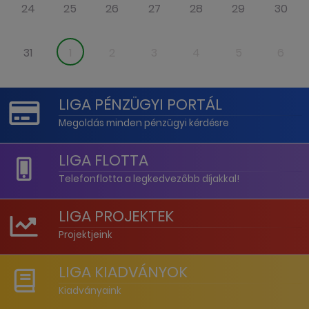
24
25
26
27
28
29
30
31
1
2
3
4
5
6
LIGA PÉNZÜGYI PORTÁL
Megoldás minden pénzügyi kérdésre
LIGA FLOTTA
Telefonflotta a legkedvezőbb díjakkal!
LIGA PROJEKTEK
Projektjeink
LIGA KIADVÁNYOK
Kiadványaink