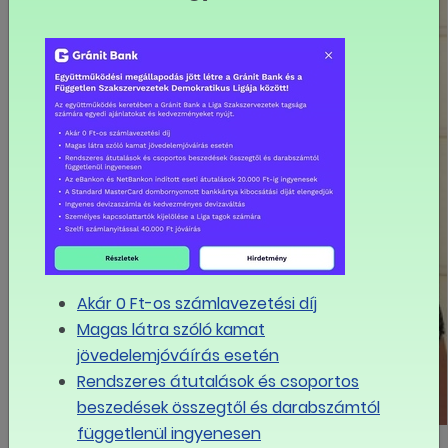
Akár 0 Ft-os számlavezetési díj
Magas látra szóló kamat
jövedelemjóváírás esetén
Rendszeres átutalások és csoportos
beszedések összegtől és darabszámtól
függetlenül ingyenesen