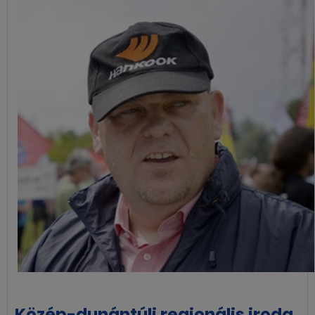
Közép-dunántúli regionális iroda