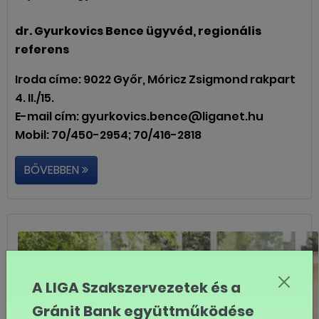
dr. Gyurkovics Bence ügyvéd, regionális
referens
Iroda címe: 9022 Győr, Móricz Zsigmond rakpart
4. II./15.
E-mail cím: gyurkovics.bence@liganet.hu
Mobil: 70/450-2954; 70/416-2818
BŐVEBBEN
A LIGA Szakszervezetek és a
Gránit Bank együttműködése