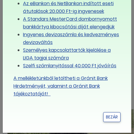
Az eBankon és NetBankon indított eseti
Dél-alföldi regionális iroda
átutalások 20.000 Ft-ig ingyenesek
A Standars MesterCard dombornyomott
LIGA Dél-alföldi Regionális iroda
bankkártya kibocsátási díját elengedjük
(
Békés-, Bács-Kiskun-, Csongrád megye
)
Ingyenes devizaszámla és kedvezményes
devizaváltás
Zsura Brigitta LIGA Regionális referens
Személyes kapcsolattartók kijelölése a
Iroda címe: 6750 Algyő, Bartók Béla u. 76. fsz. 1.
LIGA tagjai számára
E-mail cím: zsura.brigitta@liganet.hu
Szelfi számlanyitással 40.000 Ft jóváírás
Mobil: 06-70/392-0952
A mellékletünkből letöltheti a Gránit Bank
BŐVEBBEN
Hirdetményét, valamint a Gránit Bank
tájékoztatóját!
BEZÁR