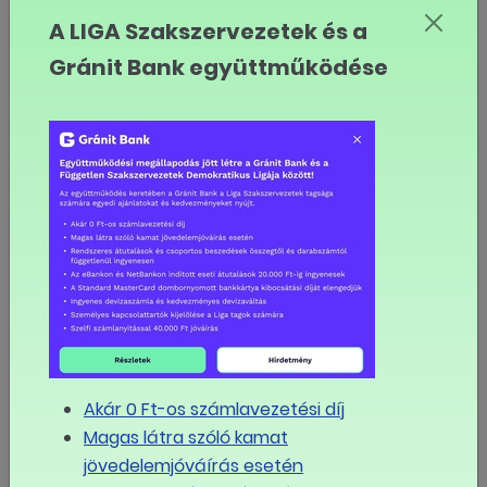
A LIGA Szakszervezetek és a
Gránit Bank együttműködése
2020.09.16
Újabb FŐÉT munkacsoport
alakult
Akár 0 Ft-os számlavezetési díj
Magas látra szóló kamat
jövedelemjóváírás esetén