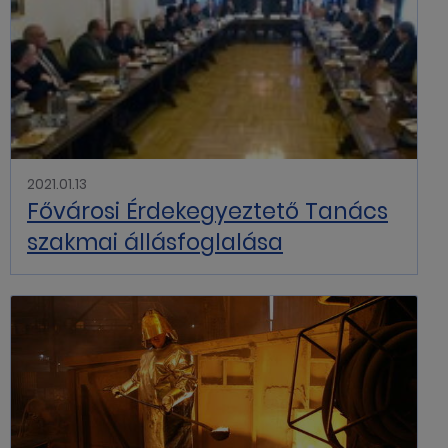
2021.01.13
Fővárosi Érdekegyeztető Tanács
szakmai állásfoglalása