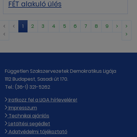
FÉT alakuló ülés
1
2
3
4
5
6
7
8
9
Független Szakszervezetek Demokratikus Ligája
1112 Budapest, Sasadi út 170.
Tel.: (36-1) 321-5262
Iratkozz fel a LIGA hírlevelére!
Impresszum
Technikai ajánlás
Letöltési segédlet
Adatvédelmi tájékoztató