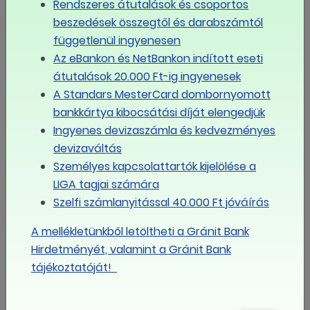
Rendszeres átutalások és csoportos
beszedések összegtől és darabszámtól
függetlenül ingyenesen
Az eBankon és NetBankon indított eseti
2020.06.26
átutalások 20.000 Ft-ig ingyenesek
Megállapodás Budapest
A Standars MesterCard dombornyomott
gazdaságának újraindításáért
bankkártya kibocsátási díját elengedjük
Ingyenes devizaszámla és kedvezményes
devizaváltás
Személyes kapcsolattartók kijelölése a
LIGA tagjai számára
Szelfi számlanyitással 40.000 Ft jóváírás
A mellékletünkből letöltheti a Gránit Bank
Hirdetményét, valamint a Gránit Bank
tájékoztatóját!