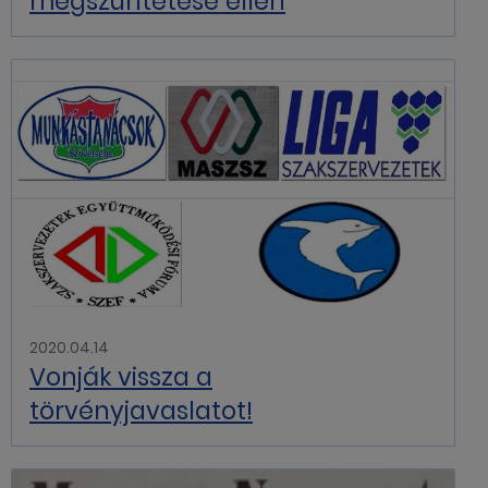
megszüntetése ellen
2020.04.14
Vonják vissza a
törvényjavaslatot!