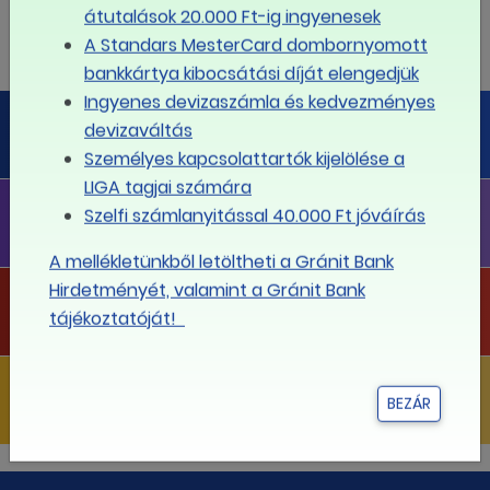
átutalások 20.000 Ft-ig ingyenesek
31
1
2
3
4
5
6
A Standars MesterCard dombornyomott
bankkártya kibocsátási díját elengedjük
Ingyenes devizaszámla és kedvezményes
LIGA PÉNZÜGYI PORTÁL
devizaváltás
Megoldás minden pénzügyi kérdésre
Személyes kapcsolattartók kijelölése a
LIGA tagjai számára
LIGA FLOTTA
Szelfi számlanyitással 40.000 Ft jóváírás
Telefonflotta a legkedvezőbb díjakkal!
A mellékletünkből letöltheti a Gránit Bank
Hirdetményét, valamint a Gránit Bank
LIGA PROJEKTEK
tájékoztatóját!
Projektjeink
LIGA KIADVÁNYOK
BEZÁR
Kiadványaink