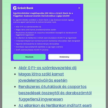
augusztus
2026
Hé
Ke
Sze
Csü
Pé
Szo
Va
27
28
29
30
31
1
2
3
4
5
6
7
8
9
Akár 0 Ft-os számlavezetési díj
10
11
12
13
14
15
16
Magas látra szóló kamat
jövedelemjóváírás esetén
17
18
19
20
21
22
23
Rendszeres átutalások és csoportos
beszedések összegtől és darabszámtól
függetlenül ingyenesen
24
25
26
27
28
29
30
Az eBankon és NetBankon indított eseti