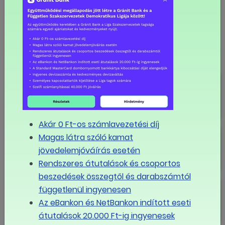
LINK MÁSOLÁSA
Tagszervezeti hírek
8,6 százalékos alapbéremelés a
Fővárosi Vízművek Zrt.-nél
Akár 0 Ft-os számlavezetési díj
8,6 százalékos béremelés a BKK-
Magas látra szóló kamat
nál
jövedelemjóváírás esetén
Rendszeres átutalások és csoportos
beszedések összegtől és darabszámtól
"A szociális párbeszéd tudatosan
függetlenül ingyenesen
felépített dialógus"
Az eBankon és NetBankon indított eseti
átutalások 20.000 Ft-ig ingyenesek