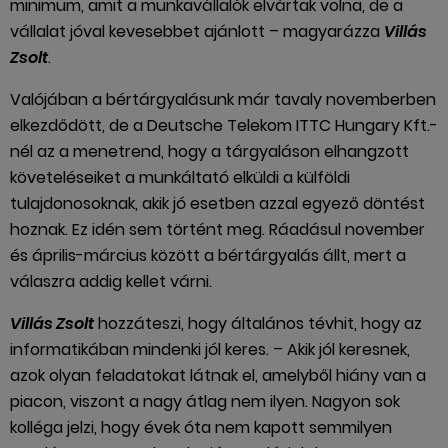
minimum, amit a munkavállalók elvártak volna, de a
vállalat jóval kevesebbet ajánlott – magyarázza
Villás
Zsolt
.
Valójában a bértárgyalásunk már tavaly novemberben
elkezdődött, de a Deutsche Telekom ITTC Hungary Kft.-
nél az a menetrend, hogy a tárgyaláson elhangzott
követeléseiket a munkáltató elküldi a külföldi
tulajdonosoknak, akik jó esetben azzal egyező döntést
hoznak. Ez idén sem történt meg. Ráadásul november
és április-március között a bértárgyalás állt, mert a
válaszra addig kellet várni.
Villás Zsolt
hozzáteszi, hogy általános tévhit, hogy az
informatikában mindenki jól keres. – Akik jól keresnek,
azok olyan feladatokat látnak el, amelyből hiány van a
piacon, viszont a nagy átlag nem ilyen. Nagyon sok
kolléga jelzi, hogy évek óta nem kapott semmilyen