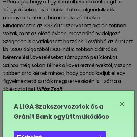
– Reméljük, hogy a figyelemfelhívó akciónk segíti a
tárgyalásokat, és a munkáltató is elgondolkodik,
mennyire fontos a béremelés számunkra.
Mindenesetre az IKSZ által szervezett akción többen
voltak, mint az előző évben, most néhány dolgozó
Szegeden is csatlakozott hozzánk. Továbbá az érintett
kb. 2300 dolgozóból 1200-nál is többen aláírták a
béremelési követeléseket támogató petíciónkat.
Sajnos még sokan félnek a következményektől, viszont
többen arra kértek minket, hogy gondolkodjuk el egy
figyelmeztető sztrájk megszervezésén is - zárta a
tájékoztatást
Villás Zsolt
.
A képünk a budapesti demonstrációról készült.
A LIGA Szakszervezetek és a
-l
Gránit Bank együttműködése
MEGOSZTOM FACEBOOKON