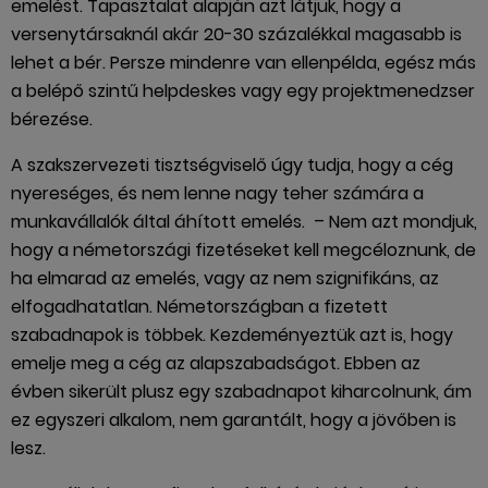
emelést. Tapasztalat alapján azt látjuk, hogy a
versenytársaknál akár 20-30 százalékkal magasabb is
lehet a bér. Persze mindenre van ellenpélda, egész más
a belépő szintű helpdeskes vagy egy projektmenedzser
bérezése.
A szakszervezeti tisztségviselő úgy tudja, hogy a cég
nyereséges, és nem lenne nagy teher számára a
munkavállalók által áhított emelés. – Nem azt mondjuk,
hogy a németországi fizetéseket kell megcéloznunk, de
ha elmarad az emelés, vagy az nem szignifikáns, az
elfogadhatatlan. Németországban a fizetett
szabadnapok is többek. Kezdeményeztük azt is, hogy
emelje meg a cég az alapszabadságot. Ebben az
évben sikerült plusz egy szabadnapot kiharcolnunk, ám
ez egyszeri alkalom, nem garantált, hogy a jövőben is
lesz.