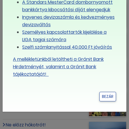
A Standars MesterCard dombornyomott
13%-ot meghaladó
bankkártya kibocsátási díját elengedjük
keresetnövekedés a MÁV-
Ingyenes devizaszámla és kedvezményes
csoportnál
devizaváltás
Személyes kapcsolattartók kijelölése a
15 százalékos béremelést kapnak a
LIGA tagjai számára
vízügyi dolgozók
Szelfi számlanyitással 40.000 Ft jóváírás
A mellékletünkből letöltheti a Gránit Bank
Színházi Műszaki Dolgozók
Hirdetményét, valamint a Gránit Bank
Szakszervezete: újabb tagszervezet
tájékoztatóját!
Az EGYÜTT Érdekvédelmi Szervezet
BEZÁR
kollektív szerződést kötött Pécsett
Ne előzz hókotrót!