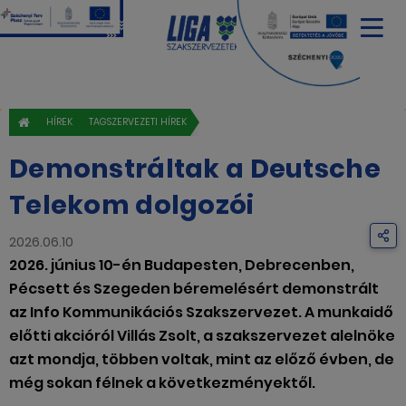
HÍREK
TAGSZERVEZETI HÍREK
Demonstráltak a Deutsche
Telekom dolgozói
2026.06.10
2026. június 10-én Budapesten, Debrecenben,
Pécsett és Szegeden béremelésért demonstrált
az Info Kommunikációs Szakszervezet. A munkaidő
előtti akcióról Villás Zsolt, a szakszervezet alelnöke
azt mondja, többen voltak, mint az előző évben, de
még sokan félnek a következményektől.