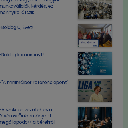
munkavállalók, kérdés, ez
mennyire látszik
Boldog Új Évet!
Boldog karácsonyt!
"A minimálbér referenciapont"
A szakszervezetek és a
Fővárosi Önkormányzat
megállapodott a bérekről