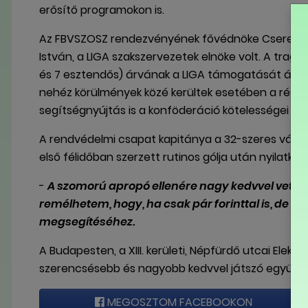
erősítő programokon is.
Az FBVSZOSZ rendezvényének fővédnöke Csere Lás
István, a LIGA szakszervezetek elnöke volt. A tra
és 7 esztendős) árvának a LIGA támogatását áta
nehéz körülmények közé kerültek esetében a részvé
segítségnyújtás is a konföderáció kötelességei közé
A rendvédelmi csapat kapitánya a 32-szeres váloga
első félidőban szerzett rutinos gólja után nyilatko
-
A szomorú apropó ellenére nagy kedvvel vette
remélhetem, hogy, ha csak pár forinttal is, de 
megsegítéséhez.
A Budapesten, a XIII. kerületi, Népfürdő utcai Elek
szerencsésebb és nagyobb kedvvel játszó együttes
MEGOSZTOM FACEBOOKON