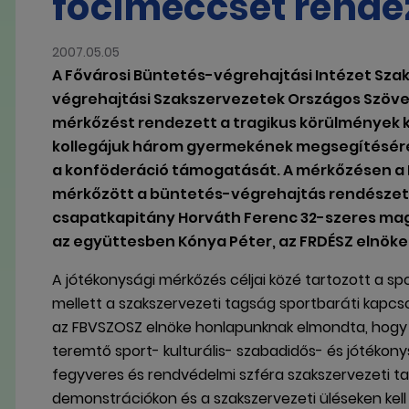
focimeccset rende
2007.05.05
A Fővárosi Büntetés-végrehajtási Intézet Sza
végrehajtási Szakszervezetek Országos Szöve
mérkőzést rendezett a tragikus körülmények kö
kollegájuk három gyermekének megsegítésére.
a konföderáció támogatását. A mérkőzésen a 
mérkőzött a büntetés-végrehajtás rendészeti
csapatkapitány Horváth Ferenc 32-szeres magy
az együttesben Kónya Péter, az FRDÉSZ elnöke i
A jótékonysági mérkőzés céljai közé tartozott a sp
mellett a szakszervezeti tagság sportbaráti kapcso
az FBVSZOSZ elnöke honlapunknak elmondta, hogy
teremtő sport- kulturális- szabadidős- és jótékon
fegyveres és rendvédelmi szféra szakszervezeti t
demonstrációkon és a szakszervezeti üléseken kell