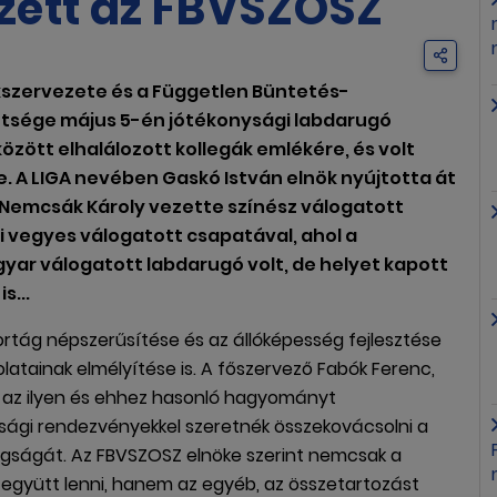
zett az FBVSZOSZ
kszervezete és a Független Büntetés-
tsége május 5-én jótékonysági labdarugó
zött elhalálozott kollegák emlékére, és volt
 A LIGA nevében Gaskó István elnök nyújtotta át
Nemcsák Károly vezette színész válogatott
 vegyes válogatott csapatával, ahol a
ar válogatott labdarugó volt, de helyet kapott
s...
ortág népszerűsítése és az állóképesség fejlesztése
latainak elmélyítése is. A főszervező Fabók Ferenc,
 az ilyen és ehhez hasonló hagyományt
ysági rendezvényekkel szeretnék összekovácsolni a
agságát. Az FBVSZOSZ elnöke szerint nemcsak a
 együtt lenni, hanem az egyéb, az összetartozást