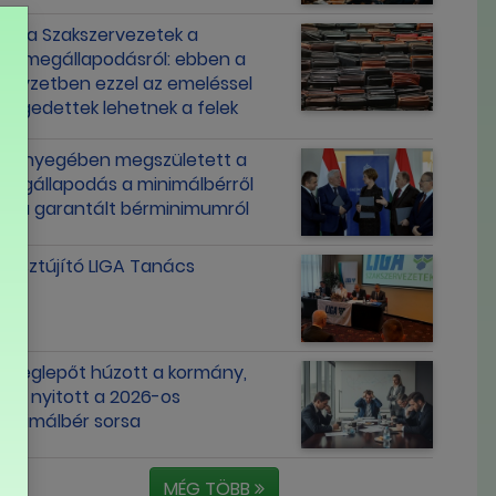
Liga Szakszervezetek a
bérmegállapodásról: ebben a
helyzetben ezzel az emeléssel
elégedettek lehetnek a felek
Lényegében megszületett a
megállapodás a minimálbérről
és a garantált bérminimumról
Tisztújító LIGA Tanács
Meglepőt húzott a kormány,
újra nyitott a 2026-os
minimálbér sorsa
MÉG TÖBB