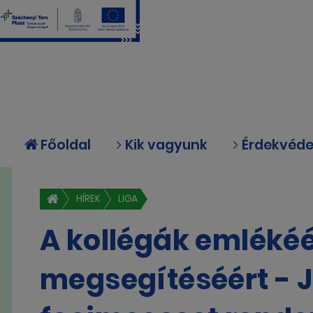
Főoldal
Kik vagyunk
Érdekvéd
HÍREK
LIGA
A kollégák emlékéé
megsegítéséért - 