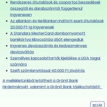
Rendszeres átutalások és csoportos beszedések
összegtől és darabszámtól függetlenül
ingyenesen
Az eBankon és NetBankon indított eseti átutalások
20.000 Ft-ig ingyenesek
A Standars MesterCard dombornyomott
bankkártya kibocsátási díját elengedjük
Ingyenes devizaszámla és kedvezményes
devizaváltás
Személyes kapcsolattartók kijelölése a LIGA tagjai
számára
Szelfi számlanyitással 40.000 Ft jóváírás
A mellékletünkből letöltheti a Gránit Bank
Hirdetményét, valamint a Gránit Bank tájékoztatóját!
BEZÁR