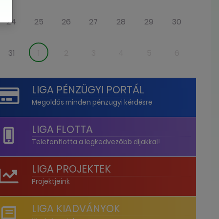
24
25
26
27
28
29
30
31
1
2
3
4
5
6
LIGA PÉNZÜGYI PORTÁL
Megoldás minden pénzügyi kérdésre
LIGA FLOTTA
Telefonflotta a legkedvezőbb díjakkal!
LIGA PROJEKTEK
Projektjeink
LIGA KIADVÁNYOK