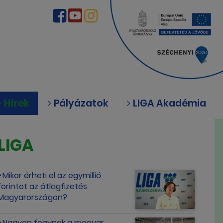
Hírek
Pályázatok
LIGA Akadémia
LIGA
Mikor érheti el az egymillió
forintot az átlagfizetés
Magyarországon?
Nagyon fogynak a magyar