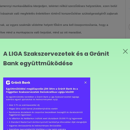
lamennyi munkavállalóra kiterjedjen, tekintet nélkül szerződéses helyzetükre, ezen belül
ívásainak való megfelelés érdekében történő korszerűsítése szükségességéről zajlanak
nak, az egyes szakmák védelme helyett főként arra kell összpontosítania, hogy a
ítve mind a munkapiacra való bejutást, mind az ott maradást,
ános formája, és mint ilyet referenciának kell tekinteni, ennek megfelelően úgy véli,
nie a határozatlan időre kötött munkaszerződéseket;
A LIGA Szakszervezetek és a Gránit
Bank együttműködése
 keretet illetően, amely szerint a hagyományos, határozatlan időre szóló
iek" és a "kintiek" közötti szakadékot, ezért akadálynak tekintendő a foglalkoztatás
gesek és erőteljesek, ha azokat valamennyi tagállam végrehajtja, minden szereplő
kéri ezért, hogy a "jogalkotás javítása" kezdeményezés keretében a Bizottság erősítse
zabályok végrehajtását illetően,
kapcsolatos védelem és a hagyományos munkaszerződések meggyengülése előmozdítaná a
elműen mutatja, hogy az elbocsátásokkal kapcsolatos védelem és a foglalkoztatási