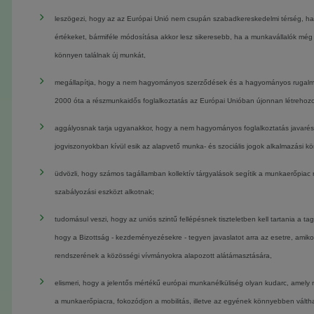
leszögezi, hogy az az Európai Unió nem csupán szabadkereskedelmi térség, ha
értékeket, bármiféle módosítása akkor lesz sikeresebb, ha a munkavállalók még 
könnyen találnak új munkát,
megállapítja, hogy a nem hagyományos szerződések és a hagyományos rugalmas
2000 óta a részmunkaidős foglalkoztatás az Európai Unióban újonnan létrehozot
aggályosnak tarja ugyanakkor, hogy a nem hagyományos foglalkoztatás javarész
jogviszonyokban kívül esik az alapvető munka- és szociális jogok alkalmazási kö
üdvözli, hogy számos tagállamban kollektív tárgyalások segítik a munkaerőpiac 
szabályozási eszközt alkotnak;
tudomásul veszi, hogy
az
uniós szintű fellépésnek tiszteletben kell tartania a
hogy a Bizottság - kezdeményezésekre - tegyen javaslatot arra az esetre, am
rendszerének a közösségi vívmányokra alapozott alátámasztására,
elismeri, hogy a jelentős mértékű európai munkanélküliség olyan kudarc, ame
a munkaerőpiacra, fokozódjon a mobilitás, illetve az egyének könnyebben válth