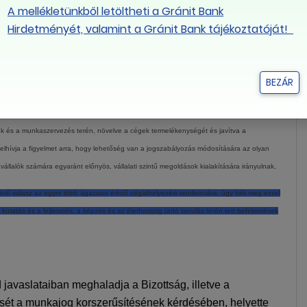
A mellékletünkből letöltheti a Gránit Bank
s és rugalmas alapon kell, hogy történjen, megfelelő munkahelyi képzést és
Hirdetményét, valamint a Gránit Bank tájékoztatóját!
tív lépésekre annak érdekében, hogy az idősebb munkavállalókat a munkaerőpiacra való
BEZÁR
ékoztatásában és képzésében a munkaügyi kapcsolataik során őket megillető jogok és
atok és a munkaszervezés terén, növelve a cégek termelékenységét és javítva a
felhívja a figyelmet arra, hogy lehetőség van a jogszabályozás módosítására az olyan
lalók számára egyaránt előnyös, vállalati szintű megoldások kialakítására irányulnak,
lő válasz az egyre több ágazatot érintő cégáthelyezési tendenciára; úgy ítéli meg ezzel
atás és a fejlesztés, a képzés és az élethosszig tartó tanulás terén tett befektetések
javaslataiban meghaladja a Bizottság, illetve a
sét a munkajog korszerűsítésének kérdésében, helyette