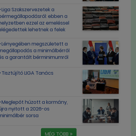
Liga Szakszervezetek a
bérmegállapodásról: ebben a
helyzetben ezzel az emeléssel
elégedettek lehetnek a felek
Lényegében megszületett a
megállapodás a minimálbérről
és a garantált bérminimumról
Tisztújító LIGA Tanács
Meglepőt húzott a kormány,
újra nyitott a 2026-os
minimálbér sorsa
MÉG TÖBB