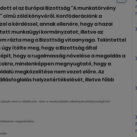
gadott el az Európai Bizottság "A munkatörvény
l" című zöld könyvéről. Konföderációnk a
el a kérdéssel, annak ellenére, hogy a hazai
tett munkaügyi kormányzatot, illetve az
em rázta meg a Bizottság vitaanyaga. Tekintettel
 úgy ítélte meg, hogy a Bizottság által
a épít, hogy a rugalmasság növelése a megoldás a
tokra, mindenképpen megnyugtató, hogy a
yoldalú megközelítése nem vezet előre. Az
llásfoglalás helyzetértékelését, illetve főbb
t játszik mind a vállalkozók, mind a munkavállalók alkalmazkodóképességének
 értékeinek megerősítése,
artja,