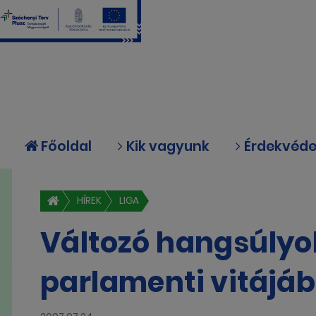
Főoldal
Kik vagyunk
Érdekvéd
HÍREK
LIGA
Változó hangsúlyo
parlamenti vitájá