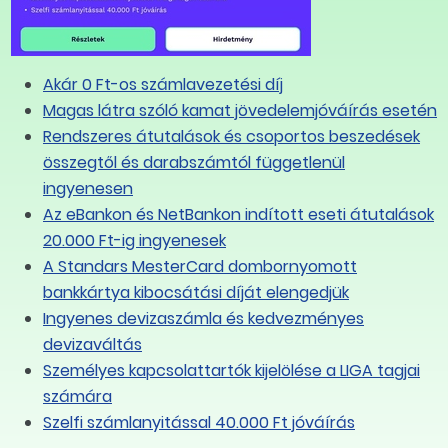
ntős növekedésével,
 tartó tanulási és képzési lehetőségek biztosítása hozzájárulhatnak nemcsak az EU
yeinek kielégítéséhez is,
Akár 0 Ft-os számlavezetési díj
Magas látra szóló kamat jövedelemjóváírás esetén
izottságot, hogy mozdítsa elő a kollektív munkajogot, mint a munkavállalók és munkaadók
Rendszeres átutalások és csoportos beszedések
összegtől és darabszámtól függetlenül
van néhány tagállamban a jelenlegi szociális párbeszéd hiányosságainak kezelésére
ingyenesen
hol a gazdasági tevékenység nagy részét 10-nél kevesebb munkavállalót alkalmazó kkv-k
Az eBankon és NetBankon indított eseti átutalások
20.000 Ft-ig ingyenesek
A Standars MesterCard dombornyomott
adók egyéni elvárásainak megfelelő oktatási ágazat és iskolák létrehozására;
bankkártya kibocsátási díját elengedjük
befektetéseket az élethosszig tartó tanulás és a humán tőke fejlesztésének terén, mivel
Ingyenes devizaszámla és kedvezményes
szefüggésben a készségfejlesztés és a képesítések megszerzése közérdek,
devizaváltás
és igazítsák ki, továbbá egészítsék ki aktív munkaerő-piaci politikáikat, különösen a képzés
Személyes kapcsolattartók kijelölése a LIGA tagjai
egfelelően támogatva a szakmai váltást és a munkaerőpiacra való visszatérést,
számára
Szelfi számlanyitással 40.000 Ft jóváírás
őséget adó új munkavállalási formákkal való felváltását, amelyet kényszerítő gazdasági
ése; hangsúlyozza, hogy bármilyen ilyen lépés ellentétes az európai szociális modellel,