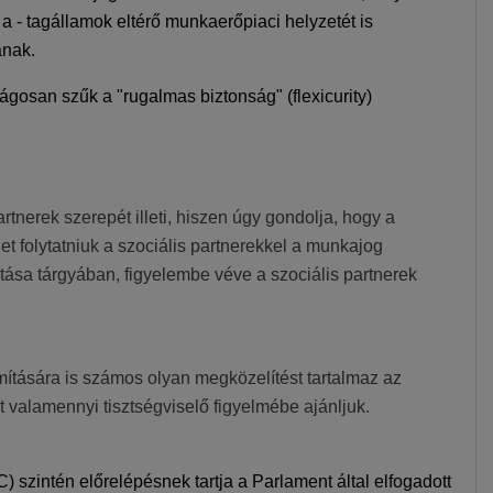
 - tagállamok eltérő munkaerőpiaci helyzetét is
ának.
ágosan szűk a "rugalmas biztonság" (flexicurity)
tnerek szerepét illeti, hiszen úgy gondolja, hogy a
t folytatniuk a szociális partnerekkel a munkajog
ítása tárgyában, figyelembe véve a szociális partnerek
mítására is számos olyan megközelítést tartalmaz az
valamennyi tisztségviselő figyelmébe ajánljuk.
szintén előrelépésnek tartja a Parlament által elfogadott