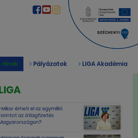
Hírek
Pályázatok
LIGA Akadémia
LIGA
Mikor érheti el az egymillió
forintot az átlagfizetés
Magyarországon?
Nagyon fogynak a magyar