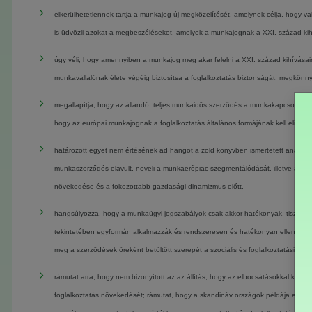
elkerülhetetlennek tartja a munkajog új megközelítését, amelynek célja, hogy va
is üdvözli azokat a megbeszéléseket, amelyek a munkajognak a XXI. század kih
úgy véli, hogy amennyiben a munkajog meg akar felelni a XXI. század kihívásai
munkavállalónak élete végéig biztosítsa a foglalkoztatás biztonságát, megkönny
megállapítja, hogy az állandó, teljes munkaidős szerződés a munkakapcsolat által
hogy az európai munkajognak a foglalkoztatás általános formájának kell elismer
határozott egyet nem értésének ad hangot a zöld könyvben ismertetett analitikai
munkaszerződés elavult, növeli a munkaerőpiac szegmentálódását, illetve a "bent
növekedése és a fokozottabb gazdasági dinamizmus előtt,
hangsúlyozza, hogy a munkaügyi jogszabályok csak akkor hatékonyak, tisztessé
tekintetében egyformán alkalmazzák és rendszeresen és hatékonyan ellenőrzik; 
meg a szerződések őreként betöltött szerepét a szociális és foglalkoztatási jogs
rámutat arra, hogy nem bizonyított az az állítás, hogy az elbocsátásokkal 
foglalkoztatás növekedését; rámutat, hogy a skandináv országok példája egyért