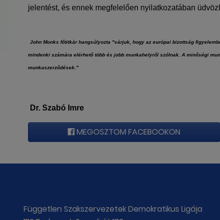
jelentést, és ennek megfelelően nyilatkozatában üdvöz
John Monks főtitkár hangsúlyozta "várjuk, hogy az európai bizottság figyelemb
mindenki számára elérhető több és jobb munkahelyről szólnak. A minőségi munk
munkaszerződések."
Dr. Szabó Imre
MEGOSZTOM FACEBOOKON
Független Szakszervezetek Demokratikus Ligája