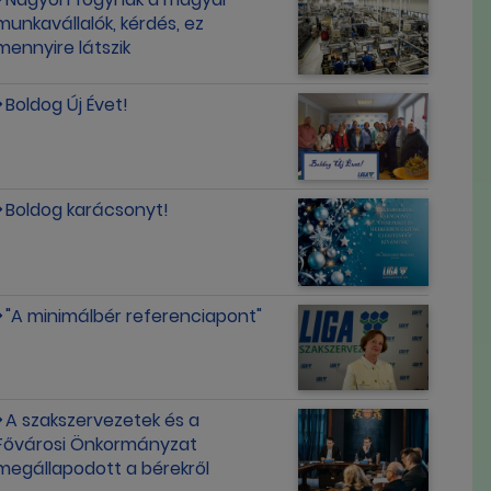
munkavállalók, kérdés, ez
mennyire látszik
Boldog Új Évet!
Boldog karácsonyt!
"A minimálbér referenciapont"
A szakszervezetek és a
Fővárosi Önkormányzat
megállapodott a bérekről