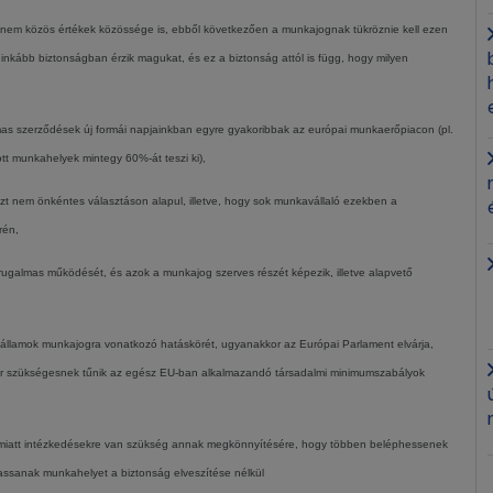
nem közös értékek közössége is, ebből következően a munkajognak tükröznie kell ezen
inkább biztonságban érzik magukat, és ez a biztonság attól is függ, hogy milyen
 szerződések új formái napjainkban egyre gyakoribbak az európai munkaerőpiacon (pl.
t munkahelyek mintegy 60%-át teszi ki),
t nem önkéntes választáson alapul, illetve, hogy sok munkavállaló ezekben a
rén,
rugalmas működését, és azok a munkajog szerves részét képezik, illetve alapvető
 tagállamok munkajogra vonatkozó hatáskörét, ugyanakkor az Európai Parlament elvárja,
ikor szükségesnek tűnik az egész EU-ban alkalmazandó társadalmi minimumszabályok
ly miatt intézkedésekre van szükség annak megkönnyítésére, hogy többen beléphessenek
assanak munkahelyet a biztonság elveszítése nélkül