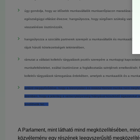
úgy gondolja, hogy az idősebb munkavállalók munkaerőpiacon maradása önkénte
egészségügyi ellátást élvezve; hangsúlyozza, hogy sürgősen szükség van pozi
visszatérésre ösztönözzék,
hangsúlyozza a szociális partnerek szerepét a munkavállalók és munkaadók táj
rájuk háruló kötelezettségek tekintetében,
rámutat a vállalati kollektív tárgyalások pozitív szerepére a munkajogi kapcsol
munkafeltételeket, ezáltal ösztönözve a foglalkoztatás szintjének emelkedését; 
kollektív tárgyalások támogatása érdekében, amelyek a munkaadók és a munkavál
szilárd meggyőződése, hogy a bizonytalan és rosszul fizetett munka nem megfele
szemben, hogy a jelenleg a versenyképesség hiányával küszködő ágazatokat a kut
lendíthetik fel,
A Parlament, mint látható mind megközelítésében, mind 
közvélemény egy részének leegyszerűsítő megközelíté