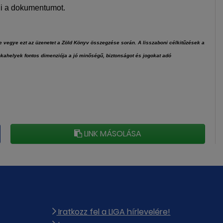
li a dokumentumot.
e vegye ezt az üzenetet a Zöld Könyv összegzése során. A lisszaboni célkitűzések a
ahelyek fontos dimenziója a jó minőségű, biztonságot és jogokat adó
LINK MÁSOLÁSA
Iratkozz fel a LIGA hírlevelére!