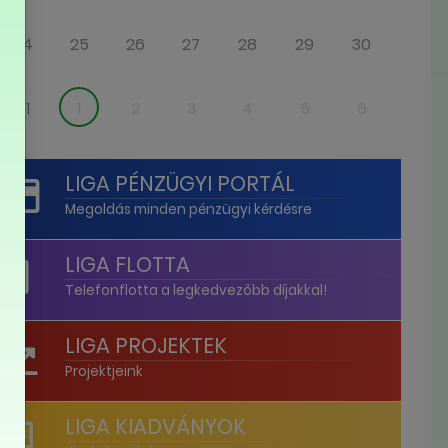
24
25
26
27
28
29
30
31
1
2
3
4
5
6
LIGA PÉNZÜGYI PORTÁL
Megoldás minden pénzügyi kérdésre
LIGA FLOTTA
Telefonflotta a legkedvezőbb díjakkal!
LIGA PROJEKTEK
Projektjeink
LIGA KIADVÁNYOK