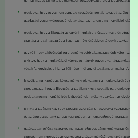
normák magas szintje teljes mértékben összeegyeztethető a foglalkoztatás jele
megjegyzi, hogy egyes nem standard szerződési formák, továbbá az élethosszig
gazdasági versenyképességének javításához, hanem a munkavállalók eltérő igén
megjegyzi, hogy a Bizottság az egyéni munkajogra összpontosít, és sürgeti a B
számára a rugalmasság és a biztonság növelését biztosító egyik eszközt;
úgy véli, hogy a közösségi jog eredményesebb alkalmazása érdekében szükség 
tekintve, hogy a munkavállalói képviselet hiányzik egyes olyan ágazatokban, a
végzik (a képviselet e hiánya különösen néhány új tagállamban markáns),
felszólít a munkaerőpiaci követelményeknek, valamint a munkavállalók és munka
szorgalmazza, hogy a Bizottság, a tagállamok és a szociális partnerek tegyenek 
ezek a tartós munkanélküliség leküzdésének hatékony eszközei, amelyekkel ös
felhívja a tagállamokat, hogy szociális biztonsági rendszereiket vizsgálják felül 
és az élethosszig tartó tanulás tekintetében, a munkaerőpiac új realitásainak m
határozottan elítéli a szabályos munkaszerződések bárminemű visszaélésre lehet
szükség nem indokol, és amelynek célja a túlzott mértékű rövid távú haszon elér