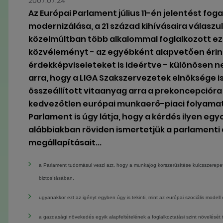
2007.07.24
Az Európai Parlament július 11-én jelentést fo
modernizálása, a 21 század kihívásaira válaszu
közelmúltban több alkalommal foglalkozott ezz
közvéleményt - az egyébként alapvetően érin
érdekképviseleteket is ideértve - különösen n
arra, hogy a LIGA Szakszervezetek elnöksége is
összeállított vitaanyag arra a prekoncepciór
kedvezőtlen európai munkaerő-piaci folyama
Parlament is úgy látja, hogy a kérdés ilyen eg
alábbiakban röviden ismertetjük a parlamenti á
megállapításait...
a Parlament tudomásul veszi azt, hogy a munkajog korszerűsítése kulcsszerepe
biztosításában
,
ugyanakkor ezt az igényt egyben úgy is tekinti, mint az európai szociális modell
a gazdasági növekedés egyik alapfeltételének a foglalkoztatási szint növelését t