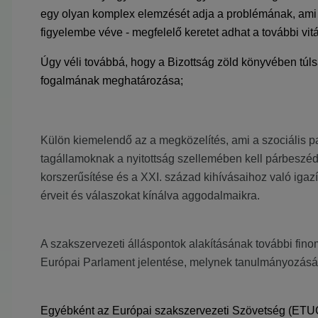
egy olyan komplex elemzését adja a problémának, ami a
figyelembe véve - megfelelő keretet adhat a további vit
Úgy véli továbbá, hogy a Bizottság zöld könyvében túls
fogalmának meghatározása;
Külön kiemelendő az a megközelítés, ami a szociális par
tagállamoknak a nyitottság szellemében kell párbeszéde
korszerűsítése és a XXI. század kihívásaihoz való igaz
érveit és válaszokat kínálva aggodalmaikra.
A szakszervezeti álláspontok alakításának további fino
Európai Parlament jelentése, melynek tanulmányozását 
Egyébként az Európai szakszervezeti Szövetség (ETUC) 