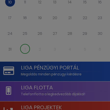
10
11
12
13
14
15
16
17
18
19
20
21
22
23
24
25
26
27
28
29
30
31
1
2
3
4
5
6
LIGA PÉNZÜGYI PORTÁL
Megoldás minden pénzügyi kérdésre
LIGA FLOTTA
Telefonflotta a legkedvezőbb díjakkal!
LIGA PROJEKTEK