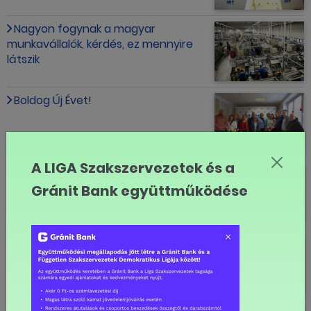
Nagyon fogynak a magyar
munkavállalók, kérdés, ez mennyire
látszik
Boldog Új Évet!
A LIGA Szakszervezetek és a
Boldog karácsonyt!
Gránit Bank együttműködése
"A minimálbér referenciapont"