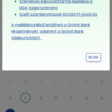
nyitott a 2026-os minimálbér sorsa
Személyes kapcsolattartók kijelölése a
LIGA tagjai számára
Szelfi számlanyitással 40.000 Ft jóváírás
MÉG TÖBB
A mellékletünkből letöltheti a Gránit Bank
Hirdetményét, valamint a Gránit Bank
Eseménynaptár
tájékoztatóját!
augusztus
2026
BEZÁR
Hé
Ke
Sze
Csü
Pé
Szo
Va
27
28
29
30
31
1
2
3
4
5
6
7
8
9