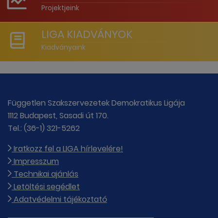
Projektjeink
LIGA KIADVÁNYOK
Kiadványaink
Független Szakszervezetek Demokratikus Ligája
1112 Budapest, Sasadi út 170.
Tel.: (36-1) 321-5262
Iratkozz fel a LIGA hírlevelére!
Impresszum
Technikai ajánlás
Letöltési segédlet
Adatvédelmi tájékoztató