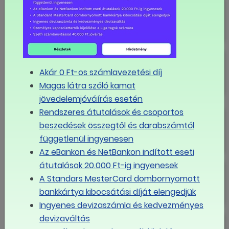
A szakszervezetek és a Fővárosi
Önkormányzat megállapodott a
bérekről
Liga Szakszervezetek a
bérmegállapodásról: ebben a
Akár 0 Ft-os számlavezetési díj
helyzetben ezzel az emeléssel
Magas látra szóló kamat
elégedettek lehetnek a felek
jövedelemjóváírás esetén
Rendszeres átutalások és csoportos
Lényegében megszületett a
megállapodás a minimálbérről és a
beszedések összegtől és darabszámtól
garantált bérminimumról
függetlenül ingyenesen
Az eBankon és NetBankon indított eseti
átutalások 20.000 Ft-ig ingyenesek
Tisztújító LIGA Tanács
A Standars MesterCard dombornyomott
bankkártya kibocsátási díját elengedjük
Ingyenes devizaszámla és kedvezményes
devizaváltás
Meglepőt húzott a kormány, újra