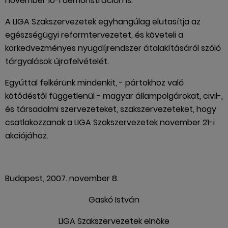
november 10-i demonstráción is.
A LIGA Szakszervezetek egyhangúlag elutasítja az
egészségügyi reformtervezetet, és követeli a
korkedvezményes nyugdíjrendszer átalakításáról szóló
tárgyalások újrafelvételét.
Egyúttal felkérünk mindenkit, - pártokhoz való
kötődéstől függetlenül - magyar állampolgárokat, civil-,
és társadalmi szervezeteket, szakszervezeteket, hogy
csatlakozzanak a LIGA Szakszervezetek november 21-i
akciójához.
Budapest, 2007. november 8.
Gaskó István
LIGA Szakszervezetek elnöke