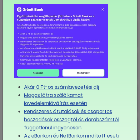
Boldog karácsonyt!
"A minimálbér referenciapont"
Akár 0 Ft-os számlavezetési díj
A szakszervezetek és a Fővárosi
Önkormányzat megállapodott a
Magas látra szóló kamat
bérekről
jövedelemjóváírás esetén
Rendszeres átutalások és csoportos
beszedések összegtől és darabszámtól
Liga Szakszervezetek a
bérmegállapodásról: ebben a
függetlenül ingyenesen
helyzetben ezzel az emeléssel
Az eBankon és NetBankon indított eseti