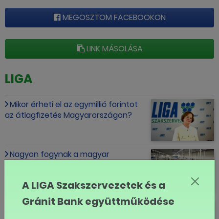
MEGOSZTOM FACEBOOKON
LINK MÁSOLÁSA
LIGA
Mikor érheti el az egymillió forintot
az átlagfizetés Magyarországon?
Nagyon fogynak a magyar
munkavállalók, kérdés, ez mennyire
látszik
A LIGA Szakszervezetek és a
Gránit Bank együttműködése
Boldog Új Évet!