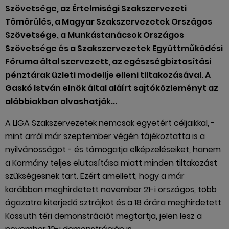
Szövetsége, az Értelmiségi Szakszervezeti
Tömörülés, a Magyar Szakszervezetek Országos
Szövetsége, a Munkástanácsok Országos
Szövetsége és a Szakszervezetek Együttműködési
Fóruma által szervezett, az egészségbiztosítási
pénztárak üzleti modellje elleni tiltakozásával. A
Gaskó István elnök által aláírt sajtóközleményt az
alábbiakban olvashatják...
A LIGA Szakszervezetek nemcsak egyetért céljaikkal, -
mint arról már szeptember végén tájékoztatta is a
nyilvánosságot - és támogatja elképzeléseiket, hanem
a Kormány teljes elutasítása miatt minden tiltakozást
szükségesnek tart. Ezért amellett, hogy a már
korábban meghirdetett november 21-i országos, több
ágazatra kiterjedő sztrájkot és a 18 órára meghirdetett
Kossuth téri demonstrációt megtartja, jelen lesz a