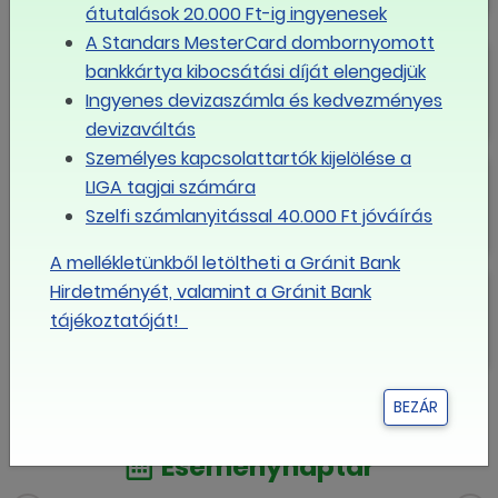
elégedettek lehetnek a felek
átutalások 20.000 Ft-ig ingyenesek
A Standars MesterCard dombornyomott
Lényegében megszületett a
bankkártya kibocsátási díját elengedjük
megállapodás a minimálbérről és a
Ingyenes devizaszámla és kedvezményes
garantált bérminimumról
devizaváltás
Személyes kapcsolattartók kijelölése a
Tisztújító LIGA Tanács
LIGA tagjai számára
Szelfi számlanyitással 40.000 Ft jóváírás
A mellékletünkből letöltheti a Gránit Bank
Meglepőt húzott a kormány, újra
Hirdetményét, valamint a Gránit Bank
nyitott a 2026-os minimálbér sorsa
tájékoztatóját!
MÉG TÖBB
BEZÁR
Eseménynaptár