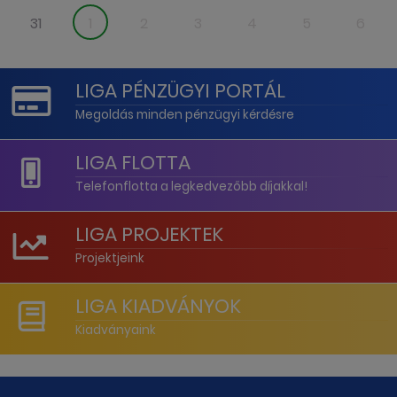
31
1
2
3
4
5
6
LIGA PÉNZÜGYI PORTÁL
Megoldás minden pénzügyi kérdésre
LIGA FLOTTA
Telefonflotta a legkedvezőbb díjakkal!
LIGA PROJEKTEK
Projektjeink
LIGA KIADVÁNYOK
Kiadványaink