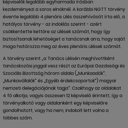
képviselők legalább egyharmada írásban
kezdeményezi a soros elnöknél. A korábbi NGTT törvény
évente legalább 4 plenáris ülés összehívását írta elő, a
hatályos törvény - az indoklás szerint - azért
csökkentette kettőre az ülések számát, hogy így
biztosítsanak lehetőséget a tanácsnak arra, hogy saját
maga határozza meg az éves plenáris ülések számát.
A törvény szerint „a Tanács ülésén meghívottként
tanácskozási joggal vesz részt az Európai Gazdasági és
Szociális Bizottság három oldala („Munkaadók”,
„Munkavállalók” és „Egyéb érdekcsoportok”) magyar
nemzeti delegációjának tagja”. Csakhogy az oldalakat
4 fő alkotja, vagyis összesen 12 képviselő érintett, így a
törvényalkotó vagy oldalanként egy képviselőre
gondolhatott, vagy ha nem, indokolt lett volna a
többes szám.