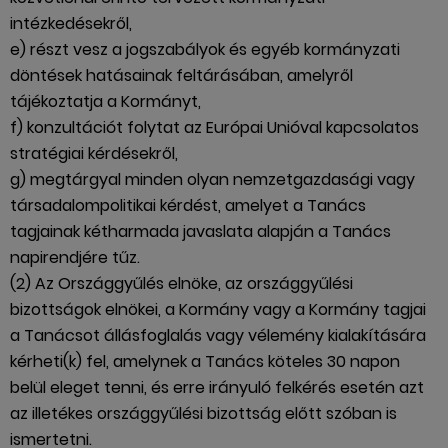
intézkedésekről,
e) részt vesz a jogszabályok és egyéb kormányzati
döntések hatásainak feltárásában, amelyről
tájékoztatja a Kormányt,
f) konzultációt folytat az Európai Unióval kapcsolatos
stratégiai kérdésekről,
g) megtárgyal minden olyan nemzetgazdasági vagy
társadalompolitikai kérdést, amelyet a Tanács
tagjainak kétharmada javaslata alapján a Tanács
napirendjére tűz.
(2) Az Országgyűlés elnöke, az országgyűlési
bizottságok elnökei, a Kormány vagy a Kormány tagjai
a Tanácsot állásfoglalás vagy vélemény kialakítására
kérheti(k) fel, amelynek a Tanács köteles 30 napon
belül eleget tenni, és erre irányuló felkérés esetén azt
az illetékes országgyűlési bizottság előtt szóban is
ismertetni.