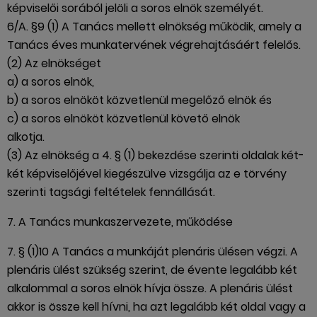
képviselői sorából jelöli a soros elnök személyét.
6/A. §9 (1) A Tanács mellett elnökség működik, amely a
Tanács éves munkatervének végrehajtásáért felelős.
(2) Az elnökséget
a) a soros elnök,
b) a soros elnököt közvetlenül megelőző elnök és
c) a soros elnököt közvetlenül követő elnök
alkotja.
(3) Az elnökség a 4. § (1) bekezdése szerinti oldalak két-
két képviselőjével kiegészülve vizsgálja az e törvény
szerinti tagsági feltételek fennállását.
7. A Tanács munkaszervezete, működése
7. § (1)10 A Tanács a munkáját plenáris ülésen végzi. A
plenáris ülést szükség szerint, de évente legalább két
alkalommal a soros elnök hívja össze. A plenáris ülést
akkor is össze kell hívni, ha azt legalább két oldal vagy a