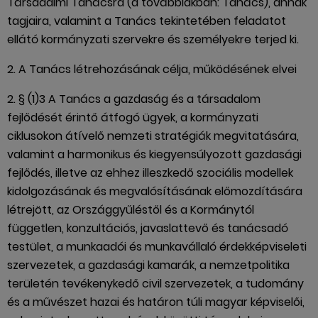
Társadalmi Tanácsra (a továbbiakban: Tanács), annak
tagjaira, valamint a Tanács tekintetében feladatot
ellátó kormányzati szervekre és személyekre terjed ki.
2. A Tanács létrehozásának célja, működésének elvei
2. § (1)3 A Tanács a gazdaság és a társadalom
fejlődését érintő átfogó ügyek, a kormányzati
ciklusokon átívelő nemzeti stratégiák megvitatására,
valamint a harmonikus és kiegyensúlyozott gazdasági
fejlődés, illetve az ehhez illeszkedő szociális modellek
kidolgozásának és megvalósításának előmozdítására
létrejött, az Országgyűléstől és a Kormánytól
független, konzultációs, javaslattevő és tanácsadó
testület, a munkaadói és munkavállaló érdekképviseleti
szervezetek, a gazdasági kamarák, a nemzetpolitika
területén tevékenykedő civil szervezetek, a tudomány
és a művészet hazai és határon túli magyar képviselői,