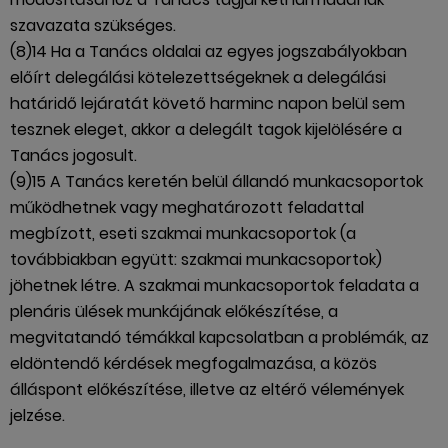
szavazata szükséges.
(8)14 Ha a Tanács oldalai az egyes jogszabályokban
előírt delegálási kötelezettségeknek a delegálási
határidő lejáratát követő harminc napon belül sem
tesznek eleget, akkor a delegált tagok kijelölésére a
Tanács jogosult.
(9)15 A Tanács keretén belül állandó munkacsoportok
működhetnek vagy meghatározott feladattal
megbízott, eseti szakmai munkacsoportok (a
továbbiakban együtt: szakmai munkacsoportok)
jöhetnek létre. A szakmai munkacsoportok feladata a
plenáris ülések munkájának előkészítése, a
megvitatandó témákkal kapcsolatban a problémák, az
eldöntendő kérdések megfogalmazása, a közös
álláspont előkészítése, illetve az eltérő vélemények
jelzése.