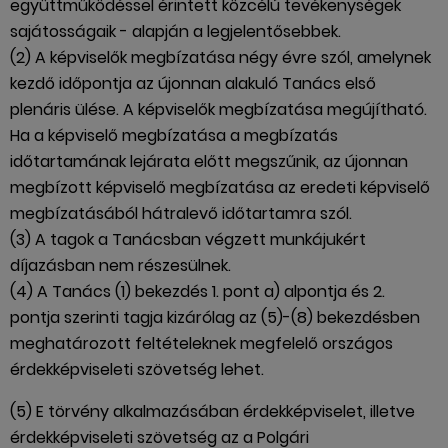
együttműködéssel érintett közcélú tevékenységek
sajátosságaik - alapján a legjelentősebbek.
(2) A képviselők megbízatása négy évre szól, amelynek
kezdő időpontja az újonnan alakuló Tanács első
plenáris ülése. A képviselők megbízatása megújítható.
Ha a képviselő megbízatása a megbízatás
időtartamának lejárata előtt megszűnik, az újonnan
megbízott képviselő megbízatása az eredeti képviselő
megbízatásából hátralevő időtartamra szól.
(3) A tagok a Tanácsban végzett munkájukért
díjazásban nem részesülnek.
(4) A Tanács (1) bekezdés 1. pont a) alpontja és 2.
pontja szerinti tagja kizárólag az (5)-(8) bekezdésben
meghatározott feltételeknek megfelelő országos
érdekképviseleti szövetség lehet.
(5) E törvény alkalmazásában érdekképviselet, illetve
érdekképviseleti szövetség az a Polgári