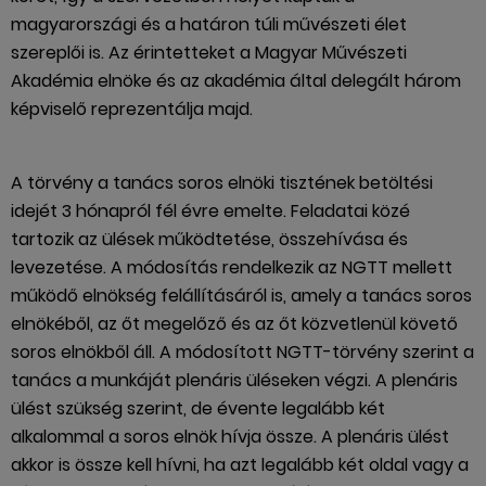
magyarországi és a határon túli művészeti élet
szereplői is. Az érintetteket a Magyar Művészeti
Akadémia elnöke és az akadémia által delegált három
képviselő reprezentálja majd.
A törvény a tanács soros elnöki tisztének betöltési
idejét 3 hónapról fél évre emelte. Feladatai közé
tartozik az ülések működtetése, összehívása és
levezetése. A módosítás rendelkezik az NGTT mellett
működő elnökség felállításáról is, amely a tanács soros
elnökéből, az őt megelőző és az őt közvetlenül követő
soros elnökből áll. A módosított NGTT-törvény szerint a
tanács a munkáját plenáris üléseken végzi. A plenáris
ülést szükség szerint, de évente legalább két
alkalommal a soros elnök hívja össze. A plenáris ülést
akkor is össze kell hívni, ha azt legalább két oldal vagy a