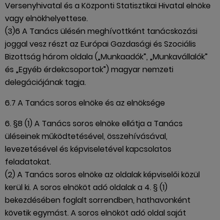
Versenyhivatal és a Központi Statisztikai Hivatal elnöke
vagy elnökhelyettese.
(3)6 A Tanács ülésén meghívottként tanácskozási
joggal vesz részt az Európai Gazdasági és Szociális
Bizottság három oldala („Munkaadók”, „Munkavállalók”
és „Egyéb érdekcsoportok”) magyar nemzeti
delegációjának tagja.
6.7 A Tanács soros elnöke és az elnöksége
6. §8 (1) A Tanács soros elnöke ellátja a Tanács
üléseinek működtetésével, összehívásával,
levezetésével és képviseletével kapcsolatos
feladatokat.
(2) A Tanács soros elnöke az oldalak képviselői közül
kerül ki. A soros elnököt adó oldalak a 4. § (1)
bekezdésében foglalt sorrendben, hathavonként
követik egymást. A soros elnököt adó oldal saját