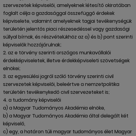
szervezetek képviselői, amelyeknek létesítő okiratában
foglalt célja a gazdasággal összefüggő érdekek
képviselete, valamint amelyeknek tagjai tevékenységük
területén jelentős piaci részesedéssel vagy gazdasági
súllyal bírnak, és részvételükhöz az a) és b) pont szerinti
képviselők hozzájárulnak;
2. az e törvény szerinti országos munkavállalói
érdekképviseletek, illetve érdekképviseleti szövetségek
elnökei;
3. az egyesülési jogról szóló törvény szerinti civil
szervezetek képviselői, beleértve a nemzetpolitika
területén tevékenykedő civil szervezeteket is;
4. a tudomány képviselői
a) a Magyar Tudományos Akadémia elnöke,
b) a Magyar Tudományos Akadémia által delegált két
képviselő,
c) egy, a határon túli magyar tudományos élet Magyar