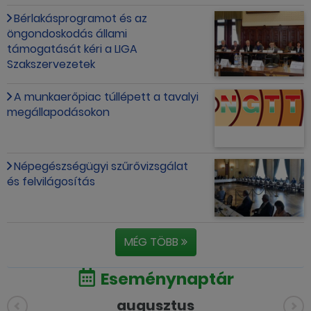
Bérlakásprogramot és az
öngondoskodás állami
támogatását kéri a LIGA
Szakszervezetek
A munkaerőpiac túllépett a tavalyi
megállapodásokon
Népegészségügyi szűrővizsgálat
és felvilágosítás
MÉG TÖBB
Eseménynaptár
augusztus