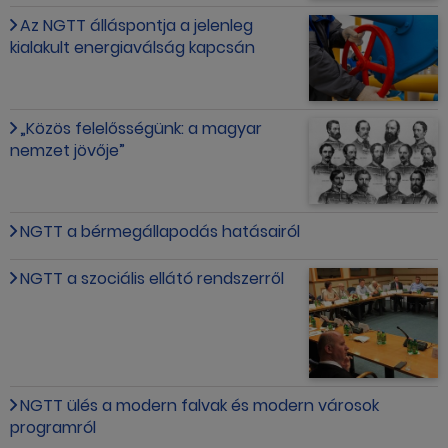
Az NGTT álláspontja a jelenleg
kialakult energiaválság kapcsán
„Közös felelősségünk: a magyar
nemzet jövője”
NGTT a bérmegállapodás hatásairól
NGTT a szociális ellátó rendszerről
NGTT ülés a modern falvak és modern városok
programról