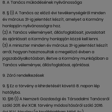
8. A Tanács működésének nyilvánossága
8. § (1) A Tanács az előző évi tevékenységéről minden
év március 31-ig jelentést készít, amelyet a Kormány
honlapján nyilvánosságra hoz.
(2) A Tanács véleményeit, állásfoglalásait, javaslatait
és ajánlásait a Kormány honlapján közzé kell lenni.
(3) A miniszter minden év március 31-ig jelentést készít
arról, hogyan hasznosultak a megelőző évben a
jogszabályalkotásban, illetve a Kormány munkájában a
Tanács véleményei, állásfoglalásai, ajánlásai.
9. Záró rendelkezések
9. § Ez a törvény a kihirdetését követő 8. napon lép
hatályba.
10. §16 (1) A Nemzeti Gazdasági és Társadalmi Tanácsról
szóló 2011. évi XCIII. törvény módosításáról szóló 2016.
évi XLV. törvény (a továbbiakban: Mód. tv.)