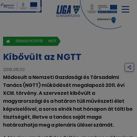
ÉRDEKEGYEZTETÉS
NGTT
Kibővült az NGTT
2016.08.02
Módosult a Nemzeti Gazdasági és Társadalmi
Tanács (NGTT) működését megalapozó 2011. évi
XCIII. törvény. A szervezet kibővült a
magyarországi és a határon túli művészeti élet
képviselőivel, a soros elnök hat hónapon át tölti be
tisztségét, illetve a tanács saját maga
határozhatja meg a plenáris ülései számát.