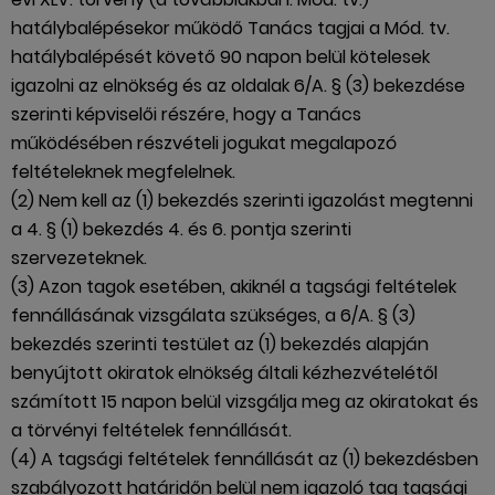
hatálybalépésekor működő Tanács tagjai a Mód. tv.
hatálybalépését követő 90 napon belül kötelesek
igazolni az elnökség és az oldalak 6/A. § (3) bekezdése
szerinti képviselői részére, hogy a Tanács
működésében részvételi jogukat megalapozó
feltételeknek megfelelnek.
(2) Nem kell az (1) bekezdés szerinti igazolást megtenni
a 4. § (1) bekezdés 4. és 6. pontja szerinti
szervezeteknek.
(3) Azon tagok esetében, akiknél a tagsági feltételek
fennállásának vizsgálata szükséges, a 6/A. § (3)
bekezdés szerinti testület az (1) bekezdés alapján
benyújtott okiratok elnökség általi kézhezvételétől
számított 15 napon belül vizsgálja meg az okiratokat és
a törvényi feltételek fennállását.
(4) A tagsági feltételek fennállását az (1) bekezdésben
szabályozott határidőn belül nem igazoló tag tagsági