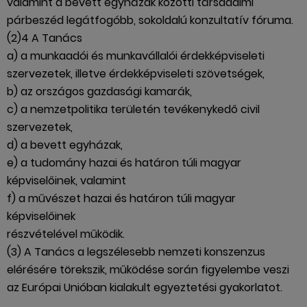
valamint a bevett egyházak közötti társadalmi
párbeszéd legátfogóbb, sokoldalú konzultatív fóruma.
(2)4 A Tanács
a) a munkaadói és munkavállalói érdekképviseleti
szervezetek, illetve érdekképviseleti szövetségek,
b) az országos gazdasági kamarák,
c) a nemzetpolitika területén tevékenykedő civil
szervezetek,
d) a bevett egyházak,
e) a tudomány hazai és határon túli magyar
képviselőinek, valamint
f) a művészet hazai és határon túli magyar
képviselőinek
részvételével működik.
(3) A Tanács a legszélesebb nemzeti konszenzus
elérésére törekszik, működése során figyelembe veszi
az Európai Unióban kialakult egyeztetési gyakorlatot.