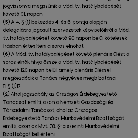
jogviszonya megszűnik a Mód. tv. hatálybalépését
követő 91. napon.
(5) A 4. § (1) bekezdés 4. és 6. pontja alapján
delegálásra jogosult szervezetek képviselőikről a Mód.
tv. hatálybalépését követő 90 napon belül kötelesek
írásban értesíteni a soros elnököt.
(6) A Mód. tv. hatálybalépését követő plenáris ülést a
soros elnök hívja össze a Mód. tv. hatálybalépését
követő 120 napon belül, amely plenáris üléssel
megkezdődik a Tanács négyéves megbízatása.
11. § (1)17
(2) Ahol jogszabály az Országos Érdekegyeztető
Tanácsot említi, azon a Nemzeti Gazdasági és
Társadalmi Tanácsot, ahol az Országos
Érdekegyeztető Tanács Munkavédelmi Bizottságát
említi, azon az Mvt. 78. §-a szerinti Munkavédelmi
Bizottságot kell érteni.