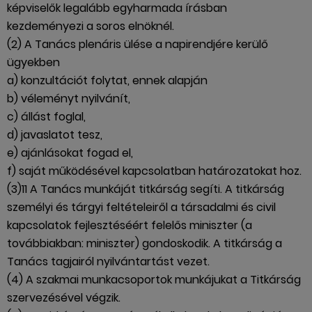
képviselők legalább egyharmada írásban
kezdeményezi a soros elnöknél.
(2) A Tanács plenáris ülése a napirendjére kerülő
ügyekben
a) konzultációt folytat, ennek alapján
b) véleményt nyilvánít,
c) állást foglal,
d) javaslatot tesz,
e) ajánlásokat fogad el,
f) saját működésével kapcsolatban határozatokat hoz.
(3)11 A Tanács munkáját titkárság segíti. A titkárság
személyi és tárgyi feltételeiről a társadalmi és civil
kapcsolatok fejlesztéséért felelős miniszter (a
továbbiakban: miniszter) gondoskodik. A titkárság a
Tanács tagjairól nyilvántartást vezet.
(4) A szakmai munkacsoportok munkájukat a Titkárság
szervezésével végzik.