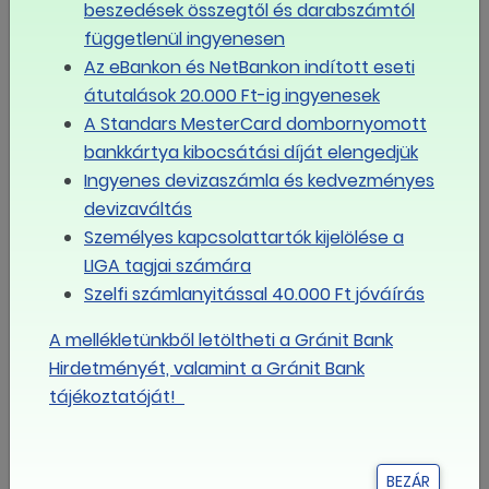
érdekképviseleti szervezetei egymással koalícióra
beszedések összegtől és darabszámtól
léphetnek.
függetlenül ingyenesen
Az eBankon és NetBankon indított eseti
(10) Legkésőbb 60 nappal a Tanács képviselői
átutalások 20.000 Ft-ig ingyenesek
megbízatásának megszűnését megelőzően az (1)
A Standars MesterCard dombornyomott
bekezdésében meghatározott szervezetek kötelesek
bankkártya kibocsátási díját elengedjük
benyújtani a Tanács soros elnöke részére a következő
Ingyenes devizaszámla és kedvezményes
4 évre szóló képviselőjük vagy képviselőik nevét. Nem
devizaváltás
kell a Tanácsban történő részvételi jogát igazolni az (1)
Személyes kapcsolattartók kijelölése a
bekezdés 4. pont a)-d) alpontja, továbbá 5. és 6. pontja
LIGA tagjai számára
szerinti szervezeteknek.
Szelfi számlanyitással 40.000 Ft jóváírás
(11) A Tanács képviselői megbízatásának megszűnését
A mellékletünkből letöltheti a Gránit Bank
megelőző 15 napon belül a soros elnök kiadja a
Hirdetményét, valamint a Gránit Bank
megbízólevelet az új képviselőknek. A Tanács soros
tájékoztatóját!
elnöke a megbízólevelek kiadásával egyidejűleg
összehívja az alakuló plenáris ülést.
BEZÁR
(12) Azon szervezet, amely e törvény szerinti tagsági