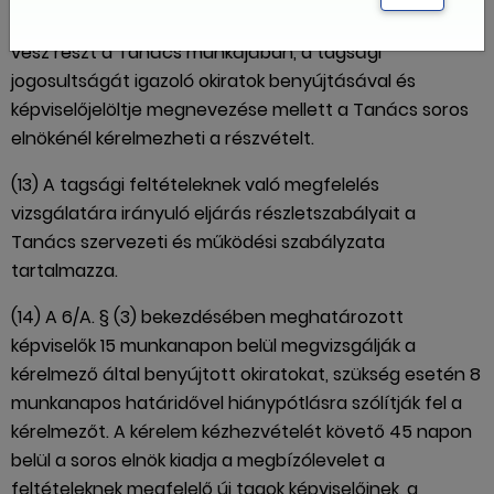
feltételeknek megfelel, azonban képviselője útján nem
vesz részt a Tanács munkájában, a tagsági
jogosultságát igazoló okiratok benyújtásával és
képviselőjelöltje megnevezése mellett a Tanács soros
elnökénél kérelmezheti a részvételt.
(13) A tagsági feltételeknek való megfelelés
vizsgálatára irányuló eljárás részletszabályait a
Tanács szervezeti és működési szabályzata
tartalmazza.
(14) A 6/A. § (3) bekezdésében meghatározott
képviselők 15 munkanapon belül megvizsgálják a
kérelmező által benyújtott okiratokat, szükség esetén 8
munkanapos határidővel hiánypótlásra szólítják fel a
kérelmezőt. A kérelem kézhezvételét követő 45 napon
belül a soros elnök kiadja a megbízólevelet a
feltételeknek megfelelő új tagok képviselőinek, a