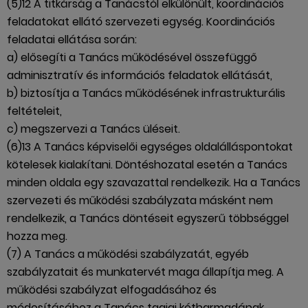
(5)12 A titkárság a Tanácstól elkülönült, koordinációs
feladatokat ellátó szervezeti egység. Koordinációs
feladatai ellátása során:
a) elősegíti a Tanács működésével összefüggő
adminisztratív és információs feladatok ellátását,
b) biztosítja a Tanács működésének infrastrukturális
feltételeit,
c) megszervezi a Tanács üléseit.
(6)13 A Tanács képviselői egységes oldalálláspontokat
kötelesek kialakítani. Döntéshozatal esetén a Tanács
minden oldala egy szavazattal rendelkezik. Ha a Tanács
szervezeti és működési szabályzata másként nem
rendelkezik, a Tanács döntéseit egyszerű többséggel
hozza meg.
(7) A Tanács a működési szabályzatát, egyéb
szabályzatait és munkatervét maga állapítja meg. A
működési szabályzat elfogadásához és
módosításához a Tanács tagjai kétharmadának