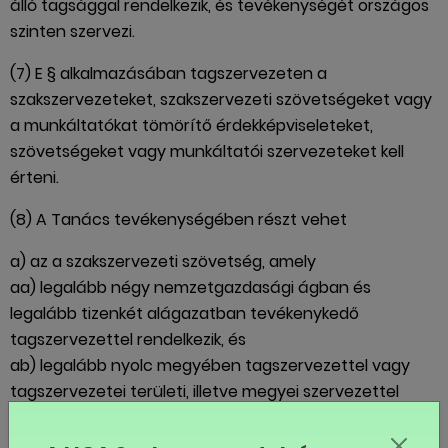
álló tagsággal rendelkezik, és tevékenységét országos
szinten szervezi.
(7) E § alkalmazásában tagszervezeten a
szakszervezeteket, szakszervezeti szövetségeket vagy
a munkáltatókat tömörítő érdekképviseleteket,
szövetségeket vagy munkáltatói szervezeteket kell
érteni.
(8) A Tanács tevékenységében részt vehet
a) az a szakszervezeti szövetség, amely
aa) legalább négy nemzetgazdasági ágban és
legalább tizenkét alágazatban tevékenykedő
tagszervezettel rendelkezik, és
ab) legalább nyolc megyében tagszervezettel vagy
tagszervezetei területi, illetve megyei szervezettel
rendelkezik, továbbá
ac) tagszervezetei együttesen legalább százötven