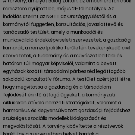
A törvény, amelyet Balog Zoltán, az emberi erőforrások
minisztere nyújtott be, május 21-től hatályos. Az
indoklás szerint az NGTT az Országgyűléstől és a
kormánytól független, konzultációs, javaslattevő és
tanácsadó testület, amely a munkaadói és
munkavállaló érdekképviseleti szervezetek, a gazdasági
kamarák, a nemzetpolitika területén tevékenykedő civil
szervezetek, a tudomány és a művészet belföldi és
határon túli magyar képviselői, valamint a bevett
egyházak közötti társadalmi párbeszéd legátfogóbb,
sokoldalú konzultatív fóruma. A testület azért jött létre,
hogy megvitassa a gazdaság és a társadalom
fejlődését érintő átfogó ügyeket, a kormányzati
ciklusokon átívelő nemzeti stratégiákat, valamint a
harmonikus és kiegyensúlyozott gazdasági fejlődéshez
szükséges szociális modellek kidolgozását és
megvalósítását. A törvény kibővítette a résztvevők
körét, így a szervezetben helyet kaptak a