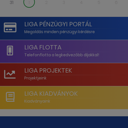
31
1
2
3
4
5
6
LIGA PÉNZÜGYI PORTÁL
Megoldás minden pénzügyi kérdésre
LIGA FLOTTA
Telefonflotta a legkedvezőbb díjakkal!
LIGA PROJEKTEK
Projektjeink
LIGA KIADVÁNYOK
Kiadványaink