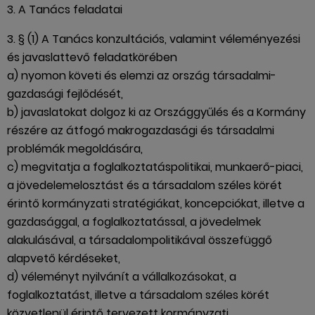
3. A Tanács feladatai
3. § (1) A Tanács konzultációs, valamint véleményezési
és javaslattevő feladatkörében
a) nyomon követi és elemzi az ország társadalmi-
gazdasági fejlődését,
b) javaslatokat dolgoz ki az Országgyűlés és a Kormány
részére az átfogó makrogazdasági és társadalmi
problémák megoldására,
c) megvitatja a foglalkoztatáspolitikai, munkaerő-piaci,
a jövedelemelosztást és a társadalom széles körét
érintő kormányzati stratégiákat, koncepciókat, illetve a
gazdasággal, a foglalkoztatással, a jövedelmek
alakulásával, a társadalompolitikával összefüggő
alapvető kérdéseket,
d) véleményt nyilvánít a vállalkozásokat, a
foglalkoztatást, illetve a társadalom széles körét
közvetlenül érintő tervezett kormányzati