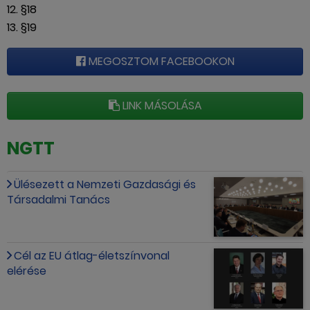
12. §18
13. §19
MEGOSZTOM FACEBOOKON
LINK MÁSOLÁSA
NGTT
Ülésezett a Nemzeti Gazdasági és
Társadalmi Tanács
Cél az EU átlag-életszínvonal
elérése