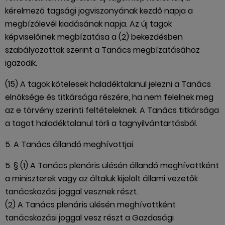
kérelmező tagsági jogviszonyának kezdő napja a
megbízólevél kiadásának napja. Az új tagok
képviselőinek megbízatása a (2) bekezdésben
szabályozottak szerint a Tanács megbízatásához
igazodik.
(15) A tagok kötelesek haladéktalanul jelezni a Tanács
elnöksége és titkársága részére, ha nem felelnek meg
az e törvény szerinti feltételeknek. A Tanács titkársága
a tagot haladéktalanul törli a tagnyilvántartásból.
5. A Tanács állandó meghívottjai
5. § (1) A Tanács plenáris ülésén állandó meghívottként
a miniszterek vagy az általuk kijelölt állami vezetők
tanácskozási joggal vesznek részt.
(2) A Tanács plenáris ülésén meghívottként
tanácskozási joggal vesz részt a Gazdasági