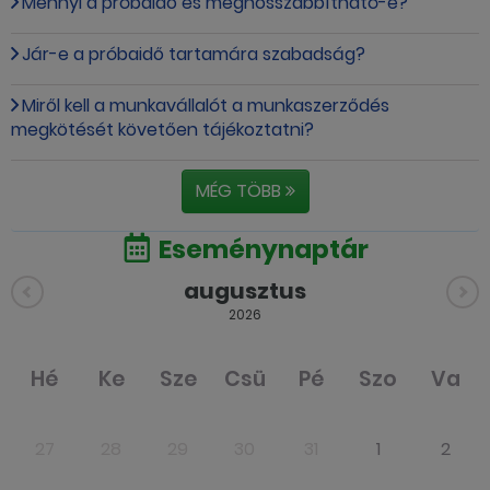
Mennyi a próbaidő és meghosszabbítható-e?
Jár-e a próbaidő tartamára szabadság?
Miről kell a munkavállalót a munkaszerződés
megkötését követően tájékoztatni?
MÉG TÖBB
Eseménynaptár
augusztus
2026
Hé
Ke
Sze
Csü
Pé
Szo
Va
27
28
29
30
31
1
2