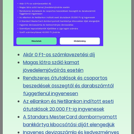
58/2020. (III.23.) Korm. rendelet
Az élet- és vagyonbiztonságot veszélyeztető tömeges
megbetegedést okozó humánjárvány megelőzése,
illetve következményeinek elhárítása, a magyar
állampolgárok egészségének és életének megóvása
érdekében elrendelt veszélyhelyzet során teendő
intézkedésekről szóló 41/2020. (III. 11.) Korm. rendelet
Akár 0 Ft-os számlavezetési díj
módosításáról
Magas látra szóló kamat
jövedelemjóváírás esetén
57/2020. (III.23.) Korm. rendelet
Rendszeres átutalások és csoportos
Az élet- és vagyonbiztonságot veszélyeztető tömeges
beszedések összegtől és darabszámtól
megbetegedést okozó humánjárvány megelőzése,
függetlenül ingyenesen
illetve következményeinek elhárítása, a magyar
Az eBankon és NetBankon indított eseti
állampolgárok egészségének és életének megóvása
átutalások 20.000 Ft-ig ingyenesek
érdekében elrendelt veszélyhelyzet során a
A Standars MesterCard dombornyomott
végrehajtással kapcsolatban teendő intézkedésekről
bankkártya kibocsátási díját elengedjük
Ingyenes devizaszámla és kedvezményes