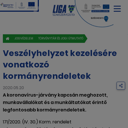
JOGVÉDELEM
TÖRVÉNYTÁR ÉS JOGI ÚTMUTATÓ
Veszélyhelyzet kezelésére
vonatkozó
kormányrendeletek
2020.05.20
A koronavírus-járvány kapcsán meghozott,
munkavállalókat és a munkáltatókat érintő
legfontosabb kormányrendeletek.
171/2020. (IV. 30.) Korm. rendelet