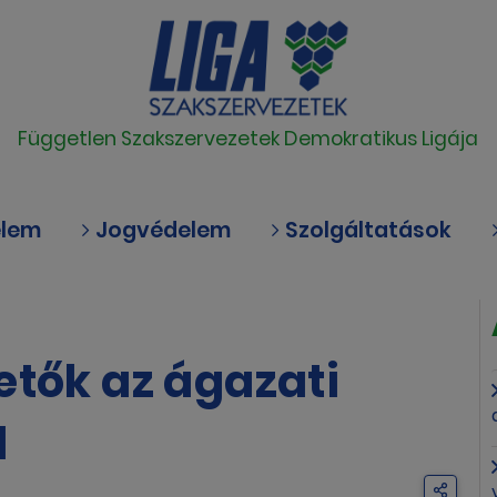
Független Szakszervezetek Demokratikus Ligája
elem
Jogvédelem
Szolgáltatások
etők az ágazati
l