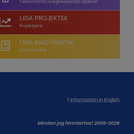
Telefonflotta a legkedvezőbb díjakkal!
LIGA PROJEKTEK
Projektjeink
LIGA KIADVÁNYOK
Kiadványaink
Information in English
Minden jog fenntartva! 2006-2026