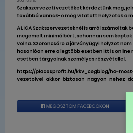
2021.03.16
Szakszervezeti vezetőket kérdeztünk meg, jel
továbbá vannak-e még vitatott helyzetek a mu
A LIGA Szakszervezeteknél is arról számoltak
megemelt minimálbért, sehonnan sem kaptak ol
volna. Szerencsére a járványügyi helyzet nem 
hasonlóan erre a legtöbb esetben itt is online
esetben tárgyalnak személyes részvétellel.
https://piacesprofit.hu/kkv_cegblog/ha-mos
vezetoivel-akkor-biztosan-nagyon-nehez-do
MEGOSZTOM FACEBOOKON