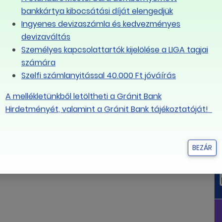
bankkártya kibocsátási díját elengedjük
Ingyenes devizaszámla és kedvezményes
devizaváltás
Személyes kapcsolattartók kijelölése a LIGA tagjai
számára
Szelfi számlanyitással 40.000 Ft jóváírás
A mellékletünkből letöltheti a Gránit Bank
Hirdetményét, valamint a Gránit Bank tájékoztatóját!
BEZÁR