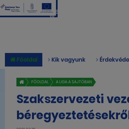
Főoldal
Kik vagyunk
Érdekvéd
FŐOLDAL
A LIGA A SAJTÓBAN
Szakszervezeti vez
béregyeztetésekrő