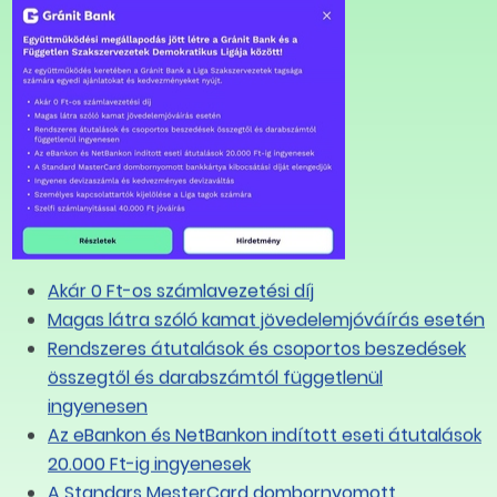
Akár 0 Ft-os számlavezetési díj
Magas látra szóló kamat jövedelemjóváírás esetén
Rendszeres átutalások és csoportos beszedések
összegtől és darabszámtól függetlenül
ingyenesen
Az eBankon és NetBankon indított eseti átutalások
20.000 Ft-ig ingyenesek
A Standars MesterCard dombornyomott