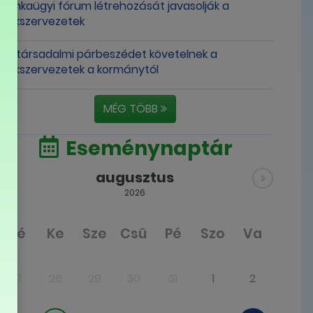
munkaügyi fórum létrehozását javasolják a
szakszervezetek
Új társadalmi párbeszédet követelnek a
szakszervezetek a kormánytól
MÉG TÖBB
Eseménynaptár
augusztus
2026
Hé
Ke
Sze
Csü
Pé
Szo
Va
27
28
29
30
31
1
2