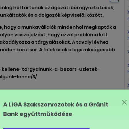
enleg hol tartanak az ágazati béregyeztetések,
nkáltatók és a dolgozók képviselői között.
 be, hogy a munkavállalók mindenhol megkapták a
yan visszajelzést, hogy ezzel probléma lett
akadályozza a tárgyalásokat. A tavalyi évhez
 módon kerül sor. A felek csak a legszükségesebb
t-kellene-targyalnunk-a-bezart-uzletek-
lgunk-lenne/3/
LINK MÁSOLÁSA
A LIGA Szakszervezetek és a Gránit
Bank együttműködése