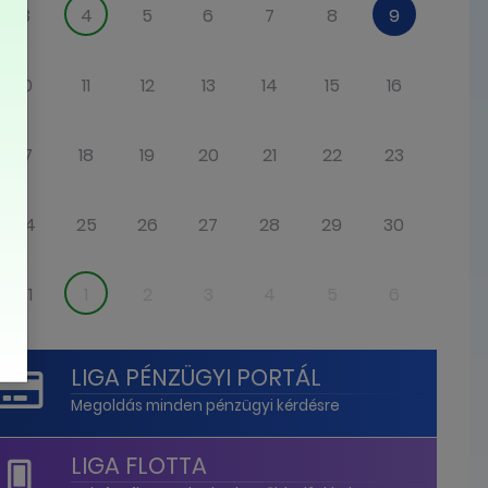
3
4
5
6
7
8
9
10
11
12
13
14
15
16
17
18
19
20
21
22
23
24
25
26
27
28
29
30
31
1
2
3
4
5
6
LIGA PÉNZÜGYI PORTÁL
Megoldás minden pénzügyi kérdésre
LIGA FLOTTA