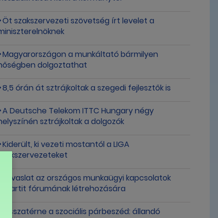
Öt szakszervezeti szövetség írt levelet a
miniszterelnöknek
Magyarországon a munkáltató bármilyen
hőségben dolgoztathat
8,5 órán át sztrájkoltak a szegedi fejlesztők is
A Deutsche Telekom ITTC Hungary négy
helyszínén sztrájkoltak a dolgozók
Kiderült, ki vezeti mostantól a LIGA
Szakszervezeteket
Javaslat az országos munkaügyi kapcsolatok
tripartit fórumának létrehozására
Visszatérne a szociális párbeszéd: állandó