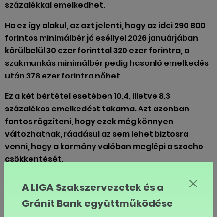
százalékkal emelkedhet.
Ha ez így alakul, az azt jelenti, hogy az idei 290 800
forintos minimálbér jó eséllyel 2026 januárjában
körülbelül 30 ezer forinttal 320 ezer forintra, a
szakmunkás minimálbér pedig hasonló emelkedés
után 378 ezer forintra nőhet.
Ez a két bértétel esetében 10,4, illetve 8,3
százalékos emelkedést takarna. Azt azonban
fontos rögzíteni, hogy ezek még könnyen
változhatnak, ráadásul az sem lehet biztosra
venni, hogy a kormány valóban meglépi a szocho
csökkentését.
https://mosthir.hu/magyarorszag/2025/11/23/2026-
A LIGA Szakszervezetek és a
minimalber-berminimum-szocho-kormany
Gránit Bank együttműködése
MEGOSZTOM FACEBOOKON