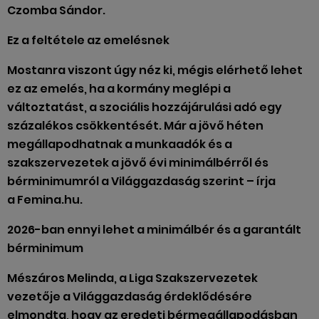
Czomba Sándor.
Ez a feltétele az emelésnek
Mostanra viszont úgy néz ki, mégis elérhető lehet
ez az emelés, ha a kormány meglépi a
változtatást, a szociális hozzájárulási adó egy
százalékos csökkentését. Már a jövő héten
megállapodhatnak a munkaadók és a
szakszervezetek a jövő évi minimálbérről és
bérminimumról a Világgazdaság szerint – írja
a Femina.hu.
2026-ban ennyi lehet a minimálbér és a garantált
bérminimum
Mészáros Melinda, a Liga Szakszervezetek
vezetője a Világgazdaság érdeklődésére
elmondta, hogy az eredeti bérmegállapodásban