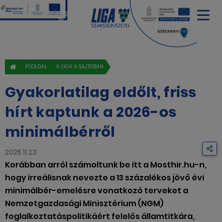
FŐOLDAL
A LIGA A SAJTÓBAN
Gyakorlatilag eldőlt, friss
hírt kaptunk a 2026-os
minimálbérről
2025.11.23
Korábban arról számoltunk be itt a Mosthir.hu-n,
hogy irreálisnak nevezte a 13 százalékos jövő évi
minimálbér-emelésre vonatkozó terveket a
Nemzetgazdasági Minisztérium (NGM)
foglalkoztatáspolitikáért felelős államtitkára,