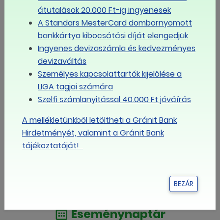
8,5 órán át sztrájkoltak a szegedi fejlesztők is
átutalások 20.000 Ft-ig ingyenesek
A Standars MesterCard dombornyomott
A Deutsche Telekom ITTC Hungary négy helyszínén
bankkártya kibocsátási díját elengedjük
sztrájkoltak a dolgozók
Ingyenes devizaszámla és kedvezményes
Kiderült, ki vezeti mostantól a LIGA Szakszervezeteket
devizaváltás
Személyes kapcsolattartók kijelölése a
Javaslat az országos munkaügyi kapcsolatok tripartit
LIGA tagjai számára
fórumának létrehozására
Szelfi számlanyitással 40.000 Ft jóváírás
Visszatérne a szociális párbeszéd: állandó munkaügyi
A mellékletünkből letöltheti a Gránit Bank
fórum létrehozását javasolják a szakszervezetek
Hirdetményét, valamint a Gránit Bank
tájékoztatóját!
Új társadalmi párbeszédet követelnek a
szakszervezetek a kormánytól
BEZÁR
MÉG TÖBB
Eseménynaptár