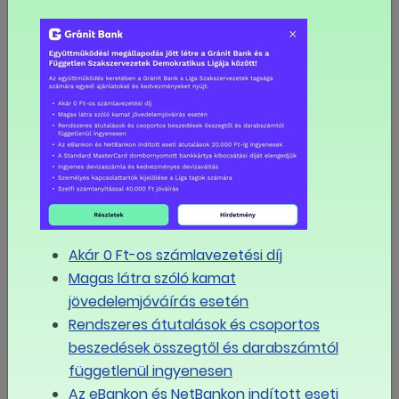
LINK MÁSOLÁSA
A LIGA a sajtóban
Jól jön most a nyári leállás, de nem bírják hetekig a
vállalatok a szakszervezetek szerint
A szakszervezetek a tagdíjbeszedési rendszer
visszaállítását kérik a kormánytól
Akár 0 Ft-os számlavezetési díj
Magas látra szóló kamat
Öt szakszervezeti szövetség írt levelet a
miniszterelnöknek
jövedelemjóváírás esetén
Rendszeres átutalások és csoportos
Magyarországon a munkáltató bármilyen hőségben
beszedések összegtől és darabszámtól
dolgoztathat
függetlenül ingyenesen
Az eBankon és NetBankon indított eseti