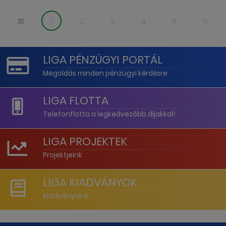
31
1
2
3
4
5
6
LIGA PÉNZÜGYI PORTÁL
Megoldás minden pénzügyi kérdésre
LIGA FLOTTA
Telefonflotta a legkedvezőbb díjakkal!
LIGA PROJEKTEK
Projektjeink
LIGA KIADVÁNYOK
Kiadványaink