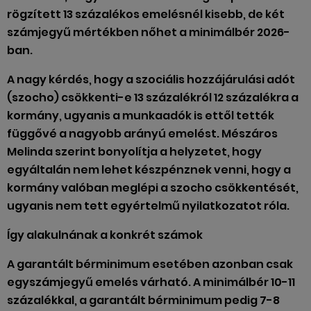
rögzített 13 százalékos emelésnél kisebb, de két
számjegyű mértékben nőhet a minimálbér 2026-
ban.
A nagy kérdés, hogy a szociális hozzájárulási adót
(szocho) csökkenti-e 13 százalékról 12 százalékra a
kormány, ugyanis a munkaadók is ettől tették
függővé a nagyobb arányú emelést. Mészáros
Melinda szerint bonyolítja a helyzetet, hogy
egyáltalán nem lehet készpénznek venni, hogy a
kormány valóban meglépi a szocho csökkentését,
ugyanis nem tett egyértelmű nyilatkozatot róla.
Így alakulnának a konkrét számok
A garantált bérminimum esetében azonban csak
egyszámjegyű emelés várható. A minimálbér 10-11
százalékkal, a garantált bérminimum pedig 7-8