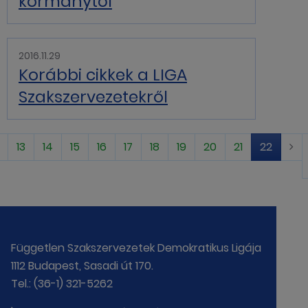
kormánytól
2016.11.29
Korábbi cikkek a LIGA
Szakszervezetekről
13
14
15
16
17
18
19
20
21
22
Független Szakszervezetek Demokratikus Ligája
1112 Budapest, Sasadi út 170.
Tel.: (36-1) 321-5262