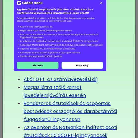
2018.04.20
Várakozáson felül nőnek a
bérek
2018.04.20
Magyar Idők: 12-13
százalékos keresetemelés
Akár 0 Ft-os számlavezetési díj
lesz a versenyszférában
Magas látra szóló kamat
jövedelemjóváírás esetén
Rendszeres átutalások és csoportos
2018.04.20
beszedések összegtől és darabszámtól
Várakozáson felül nőnek a
függetlenül ingyenesen
bérek idén
Az eBankon és NetBankon indított eseti
átutalások 20.000 Ft-ig ingyenesek