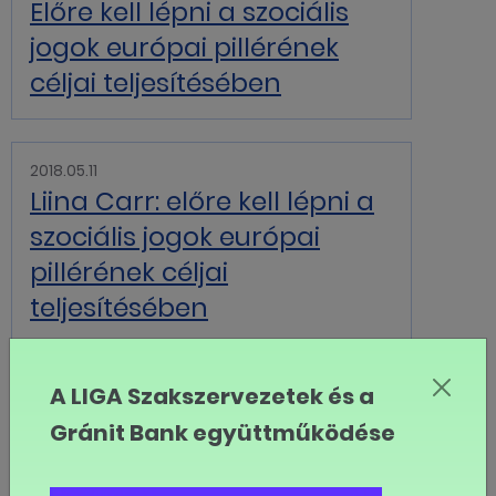
Előre kell lépni a szociális
jogok európai pillérének
céljai teljesítésében
2018.05.11
Liina Carr: előre kell lépni a
szociális jogok európai
pillérének céljai
teljesítésében
A LIGA Szakszervezetek és a
2018.05.01
A munkáltatók "klasszikus
Gránit Bank együttműködése
trükkjei"