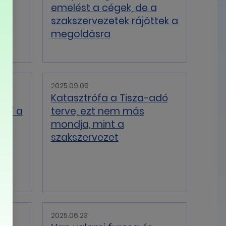
emelést a cégek, de a
szakszervezetek rájöttek a
megoldásra
2025.09.09
b
Katasztrófa a Tisza-adó
ég” a
terve, ezt nem más
mondja, mint a
szakszervezet
2025.06.23