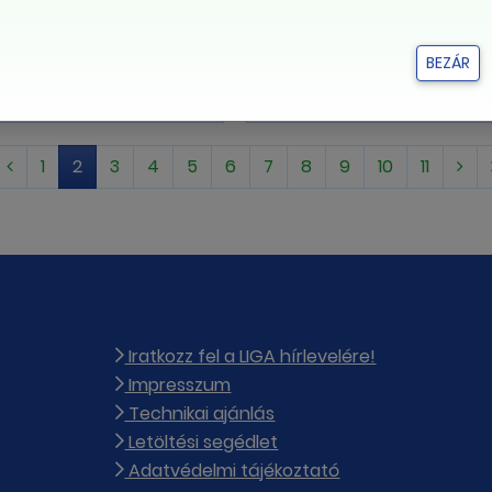
ervezetek:
Rákaptak a multik a
ve váltják le a
vendégmunkásokra, í
r dolgozókat
trükköznek
BEZÁR
gmunkásokra
1
2
3
4
5
6
7
8
9
10
11
Iratkozz fel a LIGA hírlevelére!
Impresszum
Technikai ajánlás
Letöltési segédlet
Adatvédelmi tájékoztató