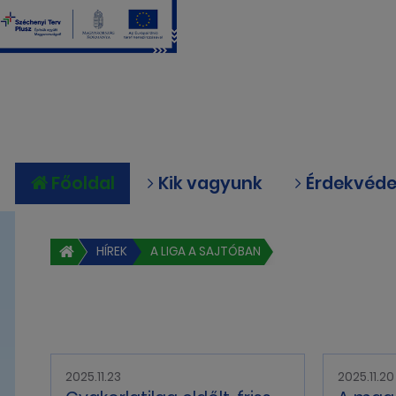
Főoldal
Kik vagyunk
Érdekvéd
HÍREK
A LIGA A SAJTÓBAN
2025.11.23
2025.11.20