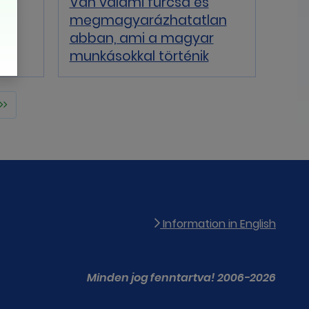
Van valami furcsa és
gy
megmagyarázhatatlan
abban, ami a magyar
munkásokkal történik
Information in English
Minden jog fenntartva! 2006-2026