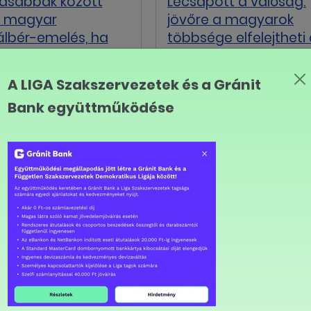
asabbak között
Lecsapott a valóság:
a magyar
jövőre a magyarok
lbér-emelés, ha
többsége elfelejtheti
 10 százalék feletti
10%-os béremelést
A LIGA Szakszervezetek és a Gránit
Bank együttműködése
2025.10.15
os Melinda a
Kiderült, mekkora
dióban
béremelést szeretné
jövőre a dolgozók
29
2025.09.19
lbér 2026: a
Hároméves
ozók befeszültek, de
bérmegállapodás: a