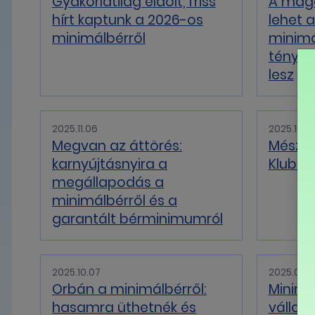
Gyakorlatilag eldőlt, friss
A mag
hírt kaptunk a 2026-os
lehet 
minimálbérről
minimá
tényleg
lesz
2025.11.06
2025.10.31
Megvan az áttörés:
Mészár
karnyújtásnyira a
Klubrá
megállapodás a
minimálbérről és a
garantált bérminimumról
2025.10.07
2025.09.
Orbán a minimálbérről:
Minimá
hasamra üthetnék és
vállalk