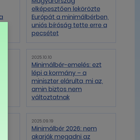
Magyarország
elképesztően lekörözte
 a
Európát a minimálbérben,
uniós bíróság tette erre a
pecsétet
2025.10.10
Minimálbér-emelés: ezt
nek
lépi a kormány – a
miniszter elárulta, mi az,
amin biztos nem
változtatnak
2025.09.19
Minimálbér 2026: nem
akarják megadni az