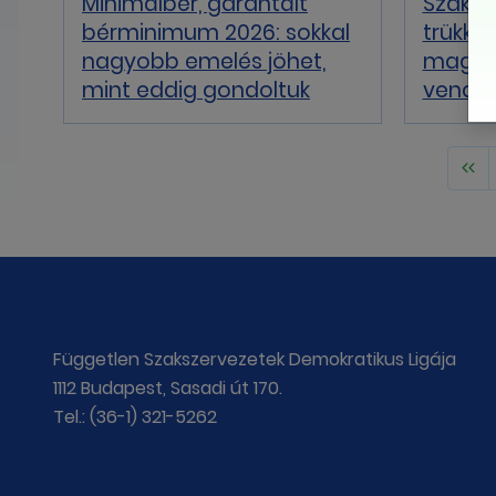
Minimálbér, garantált
Szaksz
bérminimum 2026: sokkal
trükköz
nagyobb emelés jöhet,
magya
mint eddig gondoltuk
vendé
Független Szakszervezetek Demokratikus Ligája
1112 Budapest, Sasadi út 170.
Tel.: (36-1) 321-5262