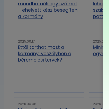
mondhatnék egy számot
lehet,
– ehelyett kész besegíteni
szaksz
a kormány
pattog
2025.09.17
2025.09.1
Ettől tarthat most a
Minimá
kormány: veszélyben a
egymás
béremelési tervek?
2025.09.08
2025.08.3