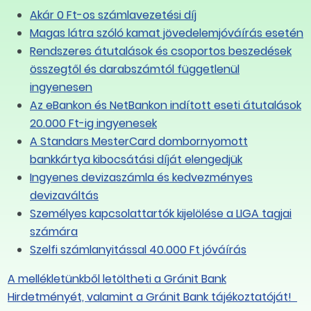
 hogy mégis a
szakszervezetek
Akár 0 Ft-os számlavezetési díj
ervezeteknél
kitartanak mellette, a
Magas látra szóló kamat jövedelemjóváírás esetén
 a labda
munkaadók
Rendszeres átutalások és csoportos beszedések
újratárgyalnák
összegtől és darabszámtól függetlenül
ingyenesen
Az eBankon és NetBankon indított eseti átutalások
7
2025.09.17
20.000 Ft-ig ingyenesek
lbér: távol vannak
„Nem csak egy kiseb
A Standars MesterCard dombornyomott
tól az álláspontok
korrekcióra lesz szüks
bankkártya kibocsátási díját elengedjük
munkaadók szerint –
Ingyenes devizaszámla és kedvezményes
kemény menetnek
devizaváltás
ígérkezik a
Személyes kapcsolattartók kijelölése a LIGA tagjai
bérmegállapodás
számára
újratárgyalása
Szelfi számlanyitással 40.000 Ft jóváírás
A mellékletünkből letöltheti a Gránit Bank
1
2025.08.22
Hirdetményét, valamint a Gránit Bank tájékoztatóját!